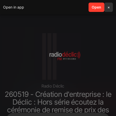
Open in app
search
Open
menu
×
Radio Déclic
260519 - Création d'entreprise : le
Déclic : Hors série écoutez la
cérémonie de remise de prix des