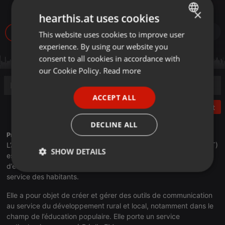
Trophées Ose & Rayonne
×
hearthis.at uses cookies
17
This website uses cookies to improve user
ENGLISH
experience. By using our website you
GERMAN
consent to all cookies in accordance with
FRENCH
our Cookie Policy.
Read more
PORTUGUESE
ACCEPT ALL
SPANISH
Post
ITALIAN
DECLINE ALL
Profile description of Radio Déclic:
L’Association pour la Communication en Terres de Lorraine (ACT)
SHOW DETAILS
est née en 1984 de la volonté de jeunes agriculteurs et
d’enseignants du Toulois, de proposer un outil innovant au
Strictly
Targeting
Functionality
service des habitants.
necessary
Elle a pour objet de créer et gérer des outils de communication
au service du développement rural et local, notamment dans le
champ de l’éducation populaire. Elle porte un service