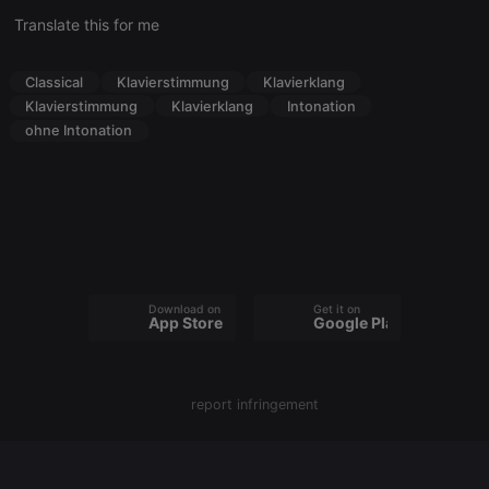
Translate this for me
chatbox_minimized
.hearthis.at
Session
Chat
configuration
cookie
Classical
Klavierstimmung
Klavierklang
PHPSESSID
1 year
User Login
PHP.net
Session
Klavierstimmung
Klavierklang
Intonation
.hearthis.at
Cookie
ohne Intonation
reseller
.hearthis.at
4 weeks 2
Saves the
days
user id who
suggested
hearthis.at to
you.
CookieScriptConsent
4 weeks 2
This cookie is
CookieScript
days
used by
.hearthis.at
Cookie-
Script.com
service to
Download on the
Get it on
App Store
Google Play
remember
visitor cookie
consent
preferences.
It is
necessary for
report infringement
Cookie-
Script.com
cookie
banner to
work