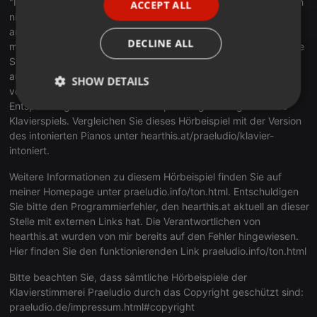
"Intonation". Hier hören Sie ein Klavier, das gestimmt, aber noch
ACCEPT ALL
SPANISH
nicht intoniert ist. Einzelne Töne klingen hörbar schärfer als
andere Töne. Als Folge dieser unberechenbaren Ungleichheit
ITALIAN
DECLINE ALL
merkt man mir beim Spielen an, dass ich versuche, durch meine
Spielart, die unterschiedlichen Klänge der einzelnen Töne
auszugleichen. Diese Vermeidungsstrategie beim Spielen lenkt
SHOW DETAILS
vom eigentlichen Ziel des Musizierens ab. Anstelle von
Entspannung ist eine erhöhte Anspannung das Ergebnis des
Strictly
Targeting
Functionality
Klavierspiels. Vergleichen Sie dieses Hörbeispiel mit der Version
necessary
des intonierten Pianos unter
hearthis.at/praeludio/klavier-
intoniert
.
Weitere Informationen zu diesem Hörbeispiel finden Sie auf
meiner Homepage unter
praeludio.info/ton.html
. Entschuldigen
Sie bitte den Programmierfehler, den hearthis.at aktuell an dieser
Stelle mit externen Links hat. Die Verantwortlichen von
Strictly necessary
Targeting
Functionality
hearthis.at wurden von mir bereits auf den Fehler hingewiesen.
Strictly necessary cookies allow core website
Hier finden Sie den funktionierenden Link
praeludio.info/ton.html
functionality such as user login and account
management. The website cannot be used properly
Bitte beachten Sie, dass sämtliche Hörbeispiele der
without strictly necessary cookies.
Klavierstimmerei Praeludio durch das Copyright geschützt sind:
Provider /
praeludio.de/impressum.html#copyright
Name
Expiration
Description
Domain