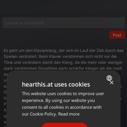
Post
Es geht um den Klavierklang, der sich im Lauf der Zeit durch das
Spielen verändert. Beim Klavier verstimmen sich nicht nur die
Töne und verändern damit den Klang, da die mehr oder weniger
stark verstimmten Einzeltöne dann schärfer klingen als die noch
sauber gestimmten Töne. Beim Klavier werden aufgrund der
unterschiedlichen Anschlagshäufigkeit und -intensität der
×
hearthis.at uses cookies
einzelnen Töne die Filze der Klavierhämmer zusammengepresst.
Die Verhärtung des Filzes der stärker genutzten Klavierhämmer
This website uses cookies to improve user
ENGLISH
führt dazu, dass diese Töne dauerhaft schärfer klingen und das
experience. By using our website you
GERMAN
Piano bei leichtem Anschlag keinen angenehmen Ton erzeugt.
consent to all cookies in accordance with
Aus diesem Grund müssen die Hammerfilze immer wieder mit
FRENCH
our Cookie Policy.
Read more
speziellen Nadeln gestochen werden, damit der verhärtete Filz
wieder elastisch wird. Diese Vorgang nennen die Klavierbauer
PORTUGUESE