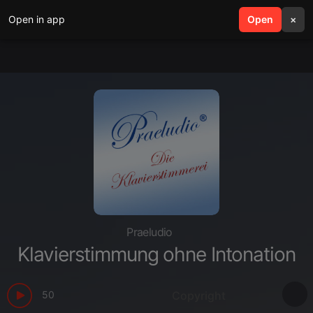
Open in app
search
Open
menu
×
Praeludio
Klavierstimmung ohne Intonation
50
Copyright