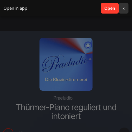
Open in app
search
Open
menu
×
Praeludio
Thürmer-Piano reguliert und
intoniert