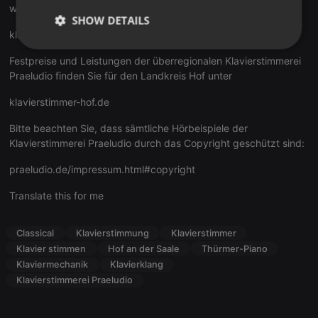
weiteren Informationen zu dem Hörbeispiel finden Sie unter
SHOW DETAILS
klavierstimmer-hof.de/hoerbeis...e.html#thuermer
Strictly
Targeting
Functionality
Festpreise und Leistungen der überregionalen Klavierstimmerei
necessary
Praeludio finden Sie für den Landkreis Hof unter
klavierstimmer-hof.de
Bitte beachten Sie, dass sämtliche Hörbeispiele der
Klavierstimmerei Praeludio durch das Copyright geschützt sind:
Strictly necessary
Targeting
Functionality
praeludio.de/impressum.html#copyright
Strictly necessary cookies allow core website
Translate this for me
functionality such as user login and account
management. The website cannot be used properly
without strictly necessary cookies.
Classical
Klavierstimmung
Klavierstimmer
Provider /
Klavier stimmen
Hof an der Saale
Thürmer-Piano
Name
Expiration
Description
Domain
Klaviermechanik
Klavierklang
chatbox_minimized
.hearthis.at
Session
Chat
Klavierstimmerei Praeludio
configuration
cookie
PHPSESSID
1 year
User Login
PHP.net