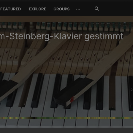
Search
···
FEATURED
EXPLORE
GROUPS
Jetzt
suchen
m-Steinberg-Klavier gestimmt
0