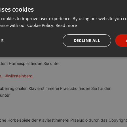
uses cookies
t
Share
Add
Copyright
···
 cookies to improve user experience. By using our website you co
ance with our Cookie Policy.
Read more
lhelm-Steinberg-Klavier ist gestimmt. Die Klaviatur ist so gut wie
LS
DECLINE ALL
avierspielern ein technisches fehlerfreies Spiel zu ermöglichen. Die
 mit den Klavierbesitzern auf der Tonhöhe von 423 Hertz belassen
necessary
Targeting
Funct
 dem Hörbeispiel finden Sie unter
...l#wilhsteinberg
überregionalen Klavierstimmerei Praeludio finden Sie für den
unter
Strictly necessary
Targeting
Functionality
okies allow core website functionality such as user login and account management. Th
 strictly necessary cookies.
iche Hörbeispiele der Klavierstimmerei Praeludio durch das Copyright
Provider /
Expiration
Description
Domain