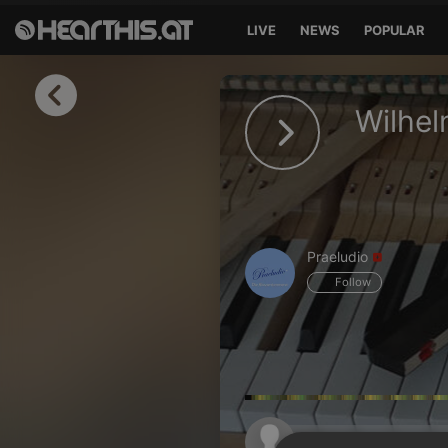
LIVE
NEWS
POPULAR
Sign in
Wilhel
Sign in with Facebook
Sign in with Google
Sign in with Apple
Praeludio
Your email address
Follow
Your password
Sign in
Lost Password?