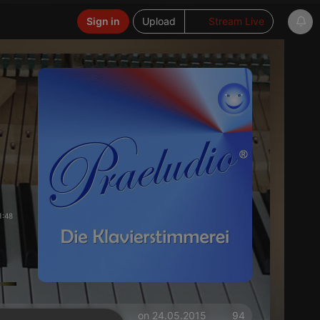
Sign in
Upload
Stream Live
1:48
on 24.05.2015
94