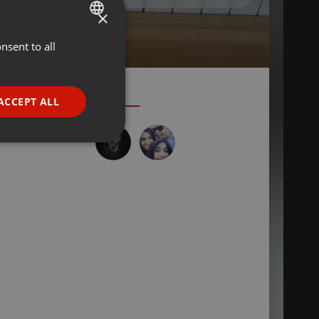
×
nsent to all
ENGLISH
GERMAN
FRENCH
ACCEPT ALL
PORTUGUESE
.
SPANISH
ionality
ITALIAN
e website cannot be