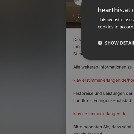
Don't have an account?
hearthis.at 
Create account now, it's free!
Like
Repos
This website uses
cookies in accord
By using our services you
accept our
Privacy Policy
and
Terms of Service
.
Cookie
Das aus Thüringen stammende Wi
Settings
SHOW DETAI
möglich überarbeitet, um den Kl
Report barrier
Stimmung wurde in Rücksprache
Toggle Accessibility
Strictly 
Alle weiteren Informationen zu
Accessibility Statement
Cancel subscription
klavierstimmer-erlangen.de/hoe
Copyright Compliance
Festpreise und Leistungen der 
Service by ACRCloud
Landkreis Erlangen-Höchstadt 
klavierstimmer-erlangen.de
Strictly necessary co
used properly without
Bitte beachten Sie, dass sämtl
Name
geschützt sind: