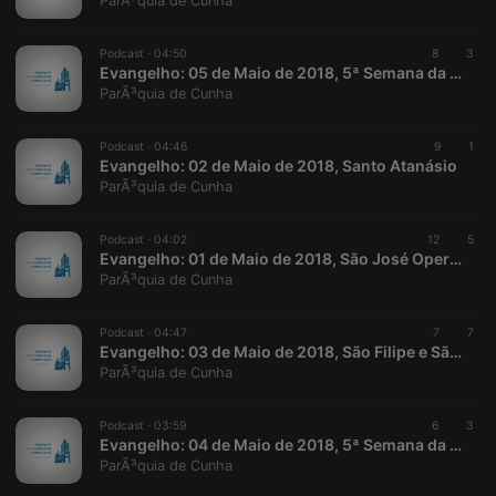
ParÃ³quia de Cunha
Provider /
Name
Expiration
Description
Domain
Podcast ·
04:50
8
3
chatbox_minimized
.hearthis.at
Session
Chat
Evangelho: 05 de Maio de 2018, 5ª Semana da Páscoa
configuration
ParÃ³quia de Cunha
cookie
PHPSESSID
1 year
User Login
PHP.net
Session
.hearthis.at
Podcast ·
04:46
9
1
Cookie
Evangelho: 02 de Maio de 2018, Santo Atanásio
ParÃ³quia de Cunha
reseller
.hearthis.at
4 weeks 2
Saves the
days
user id who
suggested
hearthis.at to
Podcast ·
04:02
12
5
you.
Evangelho: 01 de Maio de 2018, São José Operário
ParÃ³quia de Cunha
CookieScriptConsent
4 weeks 2
This cookie is
CookieScript
days
used by
.hearthis.at
Cookie-
Podcast ·
04:47
Script.com
7
7
service to
Evangelho: 03 de Maio de 2018, São Filipe e São Tiago
remember
ParÃ³quia de Cunha
visitor cookie
consent
preferences.
Podcast ·
03:59
It is
6
3
necessary for
Evangelho: 04 de Maio de 2018, 5ª Semana da Páscoa
Cookie-
ParÃ³quia de Cunha
Script.com
cookie