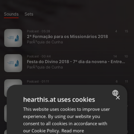
Sounds
Sets
Podcast ·
05:28
4
15
2ª Formação para os Missionários 2018
ParÃ³quia de Cunha
Podcast ·
00:44
14
10
Festa do Divino 2018 - 7º dia da novena - Entrevista 07
ParÃ³quia de Cunha
Podcast ·
01:11
6
11
Festa do Divino 2018 - 7º dia da novena - Entrevista 06
ParÃ³quia de Cunha
×
hearthis.at uses cookies
Podcast ·
00:21
10
7
This website uses cookies to improve user
ENGLISH
Festa do Divino 2018 - 7º dia da novena - Entrevista 05
experience. By using our website you
ParÃ³quia de Cunha
GERMAN
consent to all cookies in accordance with
FRENCH
our Cookie Policy.
Read more
Podcast ·
00:39
10
8