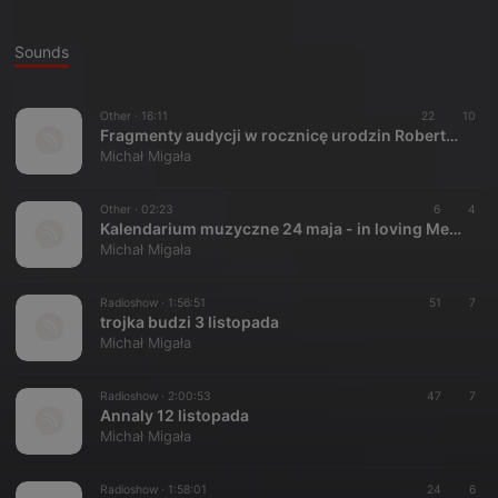
Sounds
Other ·
16:11
22
10
Fragmenty audycji w rocznicę urodzin Roberta Brylewskiego
Michał Migała
Other ·
02:23
6
4
Kalendarium muzyczne 24 maja - in loving Memory
Michał Migała
Radioshow ·
1:56:51
51
7
trojka budzi 3 listopada
Michał Migała
Radioshow ·
2:00:53
47
7
Annaly 12 listopada
Michał Migała
Radioshow ·
1:58:01
24
6