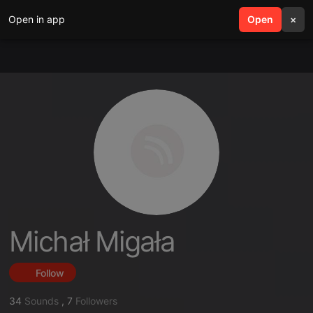
Open in app
search
Open
menu
×
Michał Migała
Follow
34
Sounds
,
7
Followers