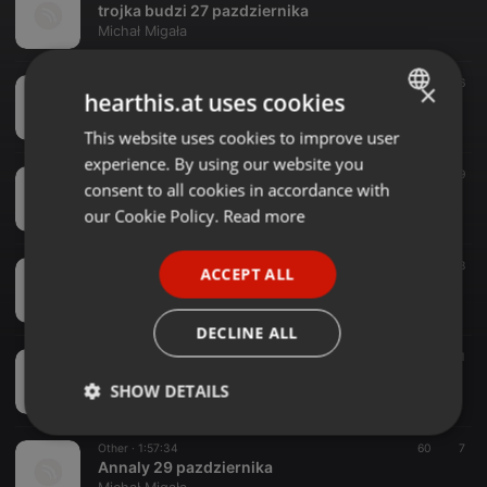
trojka budzi 27 pazdziernika
Michał Migała
Radioshow ·
2:00:00
44
6
×
hearthis.at uses cookies
annaly 5 listopada
Michał Migała
This website uses cookies to improve user
ENGLISH
experience. By using our website you
GERMAN
Radioshow ·
1:59:15
28
9
consent to all cookies in accordance with
trojka budzi 20 pazdziernika
FRENCH
our Cookie Policy.
Read more
Michał Migała
PORTUGUESE
Radioshow ·
1:27:12
107
8
ACCEPT ALL
SPANISH
Annaly 22 pazdziernikaa
Michał Migała
ITALIAN
DECLINE ALL
Radioshow ·
1:59:47
76
31
Trójka Budzi 13 pazdziernika
SHOW DETAILS
Michał Migała
Strictly
Targeting
Functionality
Other ·
1:57:34
60
7
necessary
Annaly 29 pazdziernika