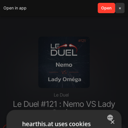
Open in app
search
Open
menu
×
Le Duel
Le Duel #121 : Nemo VS Lady
Oméga
×
hearthis.at uses cookies