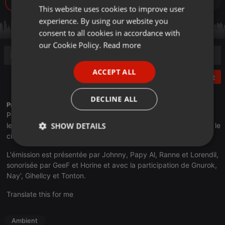
7
This website uses cookies to improve user
ENGLISH
experience. By using our website you
GERMAN
consent to all cookies in accordance with
FRENCH
our Cookie Policy.
Read more
PORTUGUESE
ACCEPT ALL
SPANISH
Post
ITALIAN
DECLINE ALL
Profile description of Le Duel:
Podcast de quiz diffusé en direct une fois par mois sur
SHOW DETAILS
leduel.com
, avec des questions sur les jeux vidéo, la télévision, le
cinéma, la musique, et la culture générale !
Strictly
Targeting
Functionality
L'émission est présentée par Johnny, Papy Al, Ranne et Lorendil,
necessary
sonorisée par GeeF et Horine et avec la participation de Gnurok,
Nay', Gihellcy et Tonton.
Translate this for me
Ambient