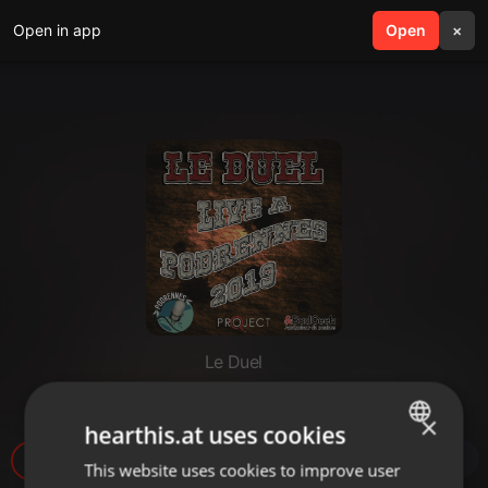
Open in app
search
Open
menu
×
Le Duel
Le Duel - Live à Podrennes
×
hearthis.at uses cookies
3
This website uses cookies to improve user
ENGLISH