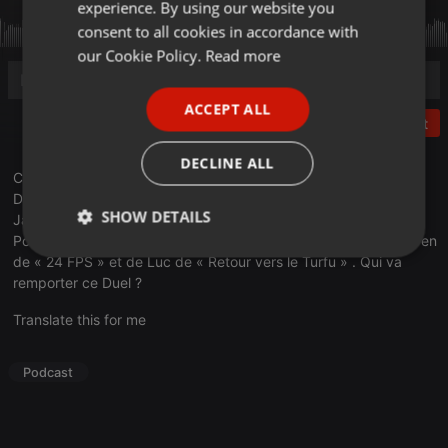
experience. By using our website you
GERMAN
consent to all cookies in accordance with
FRENCH
our Cookie Policy.
Read more
PORTUGUESE
ACCEPT ALL
SPANISH
Post
ITALIAN
DECLINE ALL
Contre vents et marées, le 2ième Live à Podrennes a eu lieu.
Deux équipes composées d’un côté de Richoult de la Team
SHOW DETAILS
Javras, représentant Phil Goud de PodShows, et d’Aurélie du
Podcast : « Tu aimes les film d’horreur ? » et de l’autre de Draven
Strictly
Targeting
Functionality
de « 24 FPS » et de Luc de « Retour vers le Turfu » . Qui va
necessary
remporter ce Duel ?
Translate this for me
Podcast
Strictly necessary
Targeting
Functionality