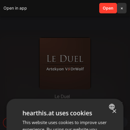
Open in app
search
Open
menu
×
Le Duel
Le Duel #9 : Artekyon VS DrWolf
×
hearthis.at uses cookies
This website uses cookies to improve user
ENGLISH
6
experience. By using our website you