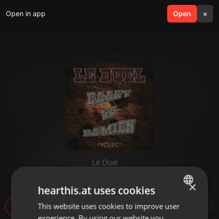
Open in app
search
Open
menu
×
Le Duel
Le Duel #64 : Baagy VS Damien
×
hearthis.at uses cookies
This website uses cookies to improve user
ENGLISH
7
experience. By using our website you