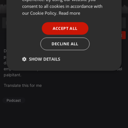
GERMAN
consent to all cookies in accordance with
FRENCH
our Cookie Policy.
Read more
PORTUGUESE
ACCEPT ALL
SPANISH
Post
ITALIAN
DECLINE ALL
Dans cette 64ième émission, Baagy revient pour la 3ième fois
pour tenter d’enfin accéder à la victoire !!! Mais face à lui se
SHOW DETAILS
dresse Damien, un nouveau candidat qui va tenter de l’en
empêcher. Va-t-il y arriver ? Vous le saurez en écoutant ce Duel
Strictly
Targeting
Functionality
palpitant.
necessary
Translate this for me
Podcast
Strictly necessary
Targeting
Functionality
Strictly necessary cookies allow core website