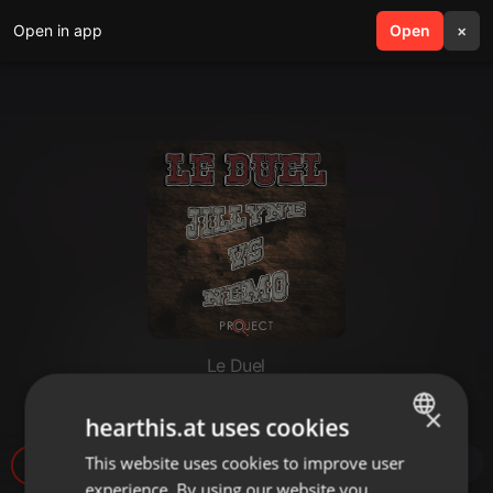
Open in app
search
Open
menu
×
Le Duel
Le Duel #59 : Jillyne VS Nemo
×
hearthis.at uses cookies
This website uses cookies to improve user
ENGLISH
7
experience. By using our website you