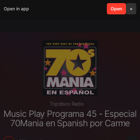
Open in app
search
Open
menu
×
Topdisco Radio
Music Play Programa 45 - Especial
70Mania en Spanish por Carme