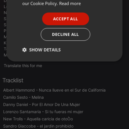
Danny Daniel - Por El Amor De Una Mujer
FRENCH
our Cookie Policy.
Read more
Lorenzo Santamaria - Si tu fueras mi mujer
PORTUGUESE
New Trolls - Aquella caricia de otoÒo
ACCEPT ALL
Sandro Giaccobe - el jardin prohibido
SPANISH
Sergio y Estibaliz - Tu volveras
Pablo Abraira - Gavilan O Paloma
ITALIAN
DECLINE ALL
Micky - Bye bye fraulein
Karina - El baul de los recuerdos
Tony Ronald - Help
SHOW DETAILS
Miguel Bose - Don Diablo
Strictly
Targeting
Functionality
Translate this for me
necessary
Tracklist
Albert Hammond
- Nunca llueve en el Sur de California
Camilo Sesto
- Melina
Danny Daniel
- Por El Amor De Una Mujer
Strictly necessary
Targeting
Functionality
Lorenzo Santamaria
- Si tu fueras mi mujer
Strictly necessary cookies allow core website
New Trolls
- Aquella caricia de otoÒo
functionality such as user login and account
Sandro Giaccobe
- el jardin prohibido
management. The website cannot be used properly