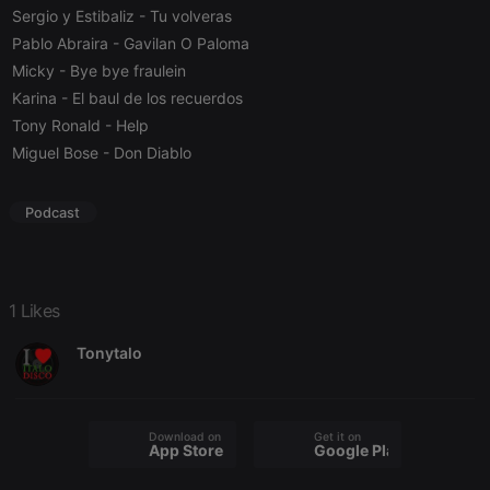
without strictly necessary cookies.
Sergio y Estibaliz
- Tu volveras
Pablo Abraira
- Gavilan O Paloma
Provider /
Name
Expiration
Description
Domain
Micky
- Bye bye fraulein
chatbox_minimized
.hearthis.at
Session
Chat
Karina
- El baul de los recuerdos
configuration
cookie
Tony Ronald
- Help
Miguel Bose
- Don Diablo
PHPSESSID
1 year
User Login
PHP.net
Session
.hearthis.at
Cookie
Podcast
reseller
.hearthis.at
4 weeks 2
Saves the
days
user id who
suggested
hearthis.at to
you.
1 Likes
CookieScriptConsent
4 weeks 2
This cookie is
CookieScript
days
used by
.hearthis.at
Cookie-
Tonytalo
Script.com
service to
remember
visitor cookie
consent
preferences.
Download on the
Get it on
It is
App Store
Google Play
necessary for
Cookie-