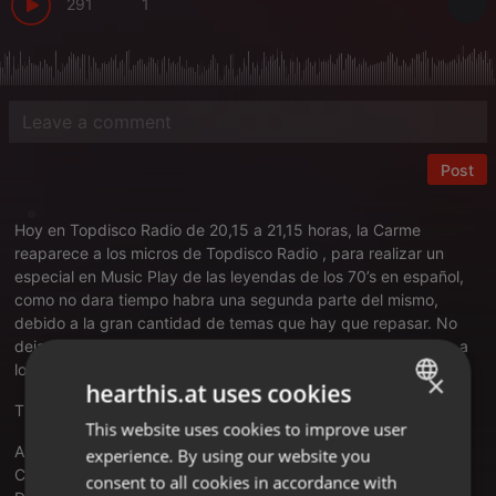
291
1
Post
Hoy en Topdisco Radio de 20,15 a 21,15 horas, la Carme
reaparece a los micros de Topdisco Radio , para realizar un
especial en Music Play de las leyendas de los 70’s en español,
como no dara tiempo habra una segunda parte del mismo,
debido a la gran cantidad de temas que hay que repasar. No
dejar de sintonizarnos y volvamos con la maquina del tiempo a
los años 70.
×
hearthis.at uses cookies
TRACKLIST
This website uses cookies to improve user
ENGLISH
Albert Hammond - Nunca llueve en el Sur de California
experience. By using our website you
GERMAN
Camilo Sesto - Melina
consent to all cookies in accordance with