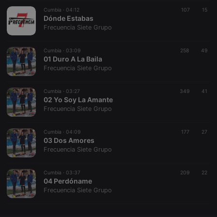
Cumbia ·
CookieScriptConsent
04:12
4 weeks 2
107
This cookie is
15
CookieScript
days
used by
Dónde Estabas
.hearthis.at
Cookie-
Frecuencia Siete Grupo
Script.com
service to
remember
Cumbia ·
03:09
258
visitor cookie
49
consent
01 Duro A La Baila
preferences.
Frecuencia Siete Grupo
It is
necessary for
Cookie-
Cumbia ·
03:27
349
Script.com
41
cookie
02 Yo Soy La Amante
banner to
Frecuencia Siete Grupo
work
properly.
Cumbia ·
04:09
177
27
03 Dos Amores
Frecuencia Siete Grupo
Provider /
Name
Expiration
Description
Domain
Cumbia ·
03:37
209
22
Provider /
04 Perdóname
Name
Expiration
Description
searchtext
.hearthis.at
Session
Text of
Domain
Frecuencia Siete Grupo
your last
search on
_pk_id.1.260f
.hearthis.at
1 year
This cookie
hearthis.at
name is
associated