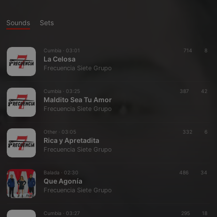
Sounds
Sets
Cumbia ·
03:01
714
8
La Celosa
Frecuencia Siete Grupo
Cumbia ·
03:25
387
42
Maldito Sea Tu Amor
Frecuencia Siete Grupo
Other ·
03:05
332
6
Rica y Apretadita
Frecuencia Siete Grupo
Balada ·
02:30
486
34
Que Agonía
Frecuencia Siete Grupo
Cumbia ·
03:27
295
18