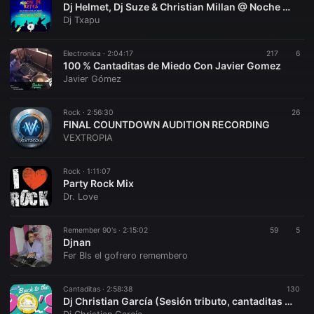
Dj Helmet, Dj Suze & Christian Millan @ Noche de Reyes Déndera (Coslada) [05-01-2017] 💽 [CD Ripeado por DJ Txapu] 👉[www.youtube.com/@vioquemusic]👈
Dj Txapu
Electronica ·
2:04:17
217
6
100 % Cantaditas de Miedo Con Javier Gomez
Javier Gómez
Rock ·
2:56:30
26
FINAL COUNTDOWN AUDITION RECORDING
VEXTROPIA
Rock ·
1:11:07
Party Rock Mix
Dr. Love
Remember 90's ·
2:15:02
59
5
Djnan
Fer Bls el gofrero remembero
Cantaditas ·
2:58:38
130
Dj Christian García (Sesión tributo, cantaditas década de los 90´s)