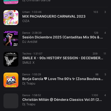
Dj Christian García
Urban ·
1:33:46
103
3
MIX PACHANGUERO CARNAVAL 2023
CIZA
Dance ·
2:28:39
129
4
Sesión Diciembre 2025 (Cantaditas Mix 90s & 2000s)
DJ AntöM
Techno ·
1:31:07
209
11
SMILE X - 90s HISTORY SESSION - DECEMBER 2025 THE LAST
SMILE X
Dance ·
1:55:29
98
5
Borja García 💛 Love The 90's ✨ (Zona Boulevard) (Rivas, Madrid) [14-06-2025] 👉[www.youtube.com/@vioquemusic]👈
Dj Txapu
Dance ·
1:58:52
1.100
4
Christián Millán @ Déndera Classics Vol.01 (28-07-2019) (20.00 a 22.00) 💽 [CD Ripeado por DJ Txapu] 🔥 👉[www.youtube.com/@vioquemusic]👈
Dj Txapu