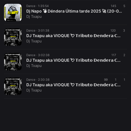
Dance ·
1:35:54
145
5
Dj Napo 💣 Déndera Última tarde 2025 🚀 (20-09-2025) 👉[www.youtube.com/@vioquemusic]👈
Dj Txapu
Dance ·
3:01:38
120
3
DJ Txapu aka VIOQUE 💘 𝗧𝗿𝗶𝗯𝘂𝘁𝗼 𝗗𝗲𝗻𝗱𝗲𝗿𝗮 𝗖𝗼𝘀𝗹𝗮𝗱𝗮 ✨ (Verano 2025) Vol.04 [21-09-2025] 🎉
Dj Txapu
Dance ·
3:02:38
117
2
DJ Txapu aka VIOQUE 💘 𝗧𝗿𝗶𝗯𝘂𝘁𝗼 𝗗𝗲𝗻𝗱𝗲𝗿𝗮 𝗖𝗼𝘀𝗹𝗮𝗱𝗮 ✨ (Verano 2025) Vol.03 [07-09-2025] 🎉
Dj Txapu
Dance ·
2:30:38
99
1
1
DJ Txapu aka VIOQUE 💘 𝗧𝗿𝗶𝗯𝘂𝘁𝗼 𝗗𝗲𝗻𝗱𝗲𝗿𝗮 𝗖𝗼𝘀𝗹𝗮𝗱𝗮 ✨ (Verano 2025) Vol.02 [28-08-2025] 🎉
Dj Txapu