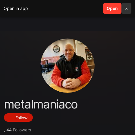
Open in app
search
Open
menu
×
metalmaniaco
Follow
,
44
Followers