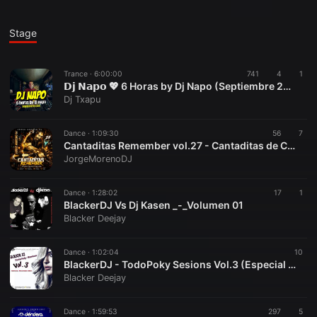
Stage
Trance ·
6:00:00
741
4
1
𝗗𝗷 𝗡𝗮𝗽𝗼 💖 6 Horas by Dj Napo (Septiembre 2014) 👉[www.youtube.com/@vioquemusic]👈
Dj Txapu
Dance ·
1:09:30
56
7
Cantaditas Remember vol.27 - Cantaditas de Colección
JorgeMorenoDJ
Dance ·
1:28:02
17
1
BlackerDJ Vs Dj Kasen _-_Volumen 01
Blacker Deejay
Dance ·
1:02:04
10
BlackerDJ - TodoPoky Sesions Vol.3 (Especial Primavera 2021)
Blacker Deejay
Dance ·
1:59:53
297
5