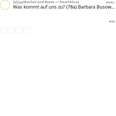
follow
Wachet und Betet
on
hearthis.at
privacy
Was kommt auf uns zu? (78a) Barbara Busowietz
45:42
Share
Like
Repost
Download