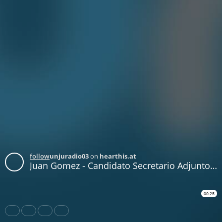
follow
unjuradio03
on
hearthis.at
Juan Gomez - Candidato Secretario Adjunto - Elecciones Centro de Empleado de Comercio
00:25
Share
Like
Repost
Download