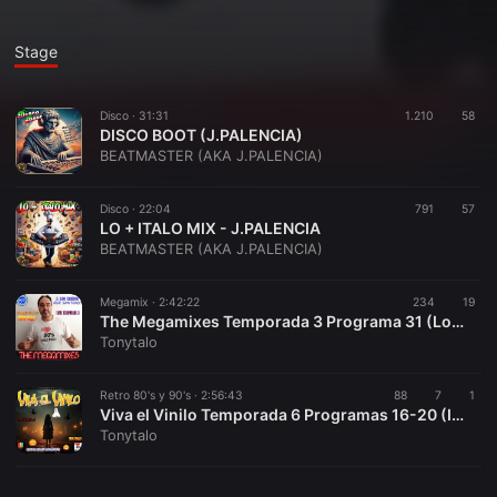
Stage
Disco ·
31:31
1.210
58
DISCO BOOT (J.PALENCIA)
BEATMASTER (AKA J.PALENCIA)
Disco ·
22:04
791
57
LO + ITALO MIX - J.PALENCIA
BEATMASTER (AKA J.PALENCIA)
Megamix ·
2:42:22
234
19
The Megamixes Temporada 3 Programa 31 (Lo Mejor de Tonytalo de 2022)
Tonytalo
Retro 80's y 90's ·
2:56:43
88
7
1
Viva el Vinilo Temporada 6 Programas 16-20 (Incluye Especial Halloween 2024)
Tonytalo