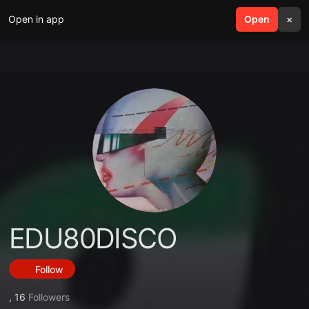
Open in app
search
Open
menu
×
EDU80DISCO
Follow
,
16
Followers