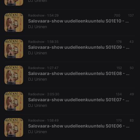
DJ Uninen
Radioshow ·
1:54:29
700
137
Salovaara-show uudelleenkuuntelu S01E10 - 1993-03
DJ Uninen
Strictly necessary
Targeting
Functionality
Radioshow ·
1:58:35
176
43
Strictly necessary cookies allow core website
Salovaara-show uudelleenkuuntelu S01E09 - 1993-03
functionality such as user login and account
DJ Uninen
management. The website cannot be used properly
without strictly necessary cookies.
Radioshow ·
1:27:47
152
50
Provider /
Salovaara-show uudelleenkuuntelu S01E08 - 1992-03
Name
Expiration
Description
Domain
DJ Uninen
chatbox_minimized
.hearthis.at
Session
Chat
configuration
cookie
Radioshow ·
2:05:30
134
49
Salovaara-show uudelleenkuuntelu S01E07 - 1993-02
PHPSESSID
1 year
User Login
PHP.net
DJ Uninen
Session
.hearthis.at
Cookie
reseller
.hearthis.at
4 weeks 2
Saves the
Radioshow ·
1:58:49
170
83
days
user id who
Salovaara-show uudelleenkuuntelu S01E06 - 1993-02
suggested
DJ Uninen
hearthis.at to
you.