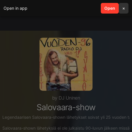
Open in app
search
Open
menu
×
by DJ Uninen
Salovaara-show
Legendaarisen Salovaara-shown lähetykset soivat yli 25 vuoden tauo
Salovaara-shown lähetyksiä ei ole julkaistu 90-luvun jälkeen missään