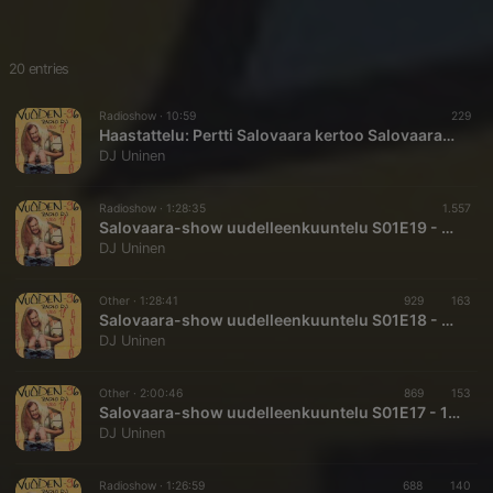
20 entries
Radioshow ·
10:59
229
Haastattelu: Pertti Salovaara kertoo Salovaara-shown synnystä ja nauhoitusten uudelleenkuuntelusta
DJ Uninen
Radioshow ·
1:28:35
1.557
Salovaara-show uudelleenkuuntelu S01E19 - 1992
DJ Uninen
Other ·
1:28:41
929
163
Salovaara-show uudelleenkuuntelu S01E18 - 1992-05
DJ Uninen
Other ·
2:00:46
869
153
Salovaara-show uudelleenkuuntelu S01E17 - 1993-05
DJ Uninen
Radioshow ·
1:26:59
688
140