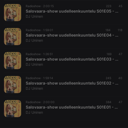
CookieScriptConsent
4 weeks 2
This cookie is
Radioshow ·
2:00:15
223
45
CookieScript
days
used by
.hearthis.at
Salovaara-show uudelleenkuuntelu S01E05 - 1993-2
Cookie-
DJ Uninen
Script.com
service to
remember
visitor cookie
Radioshow ·
1:59:01
184
118
consent
Salovaara-show uudelleenkuuntelu S01E04 - 1993-02
preferences.
DJ Uninen
It is
necessary for
Cookie-
Script.com
Radioshow ·
1:26:51
169
47
cookie
Salovaara-show uudelleenkuuntelu S01E03 - 1993-01
banner to
DJ Uninen
work
properly.
Radioshow ·
1:59:14
245
40
Salovaara-show uudelleenkuuntelu S01E02 - 1994-05
DJ Uninen
Provider /
Name
Expiration
Description
Domain
Radioshow ·
2:00:00
384
47
Provider /
Salovaara-show uudelleenkuuntelu S01E01 - 1994-01
Name
Expiration
Description
searchtext
.hearthis.at
Session
Text of
Domain
DJ Uninen
your last
search on
_pk_id.1.260f
.hearthis.at
1 year
This cookie
hearthis.at
name is
associated