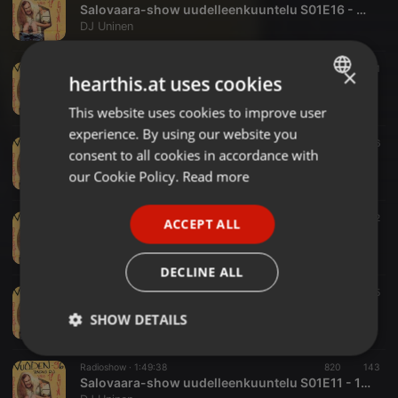
Salovaara-show uudelleenkuuntelu S01E16 - 1992-05
DJ Uninen
Radioshow ·
1:23:54
554
131
×
hearthis.at uses cookies
Salovaara-show uudelleenkuuntelu S01E15 - 1992-05
DJ Uninen
This website uses cookies to improve user
ENGLISH
experience. By using our website you
GERMAN
Radioshow ·
1:29:41
625
136
consent to all cookies in accordance with
Salovaara-show uudelleenkuuntelu S01E14 - 1992-04
FRENCH
our Cookie Policy.
Read more
DJ Uninen
PORTUGUESE
Radioshow ·
1:09:12
686
172
ACCEPT ALL
SPANISH
Salovaara-show uudelleenkuuntelu S01E13 - 1992-04
DJ Uninen
ITALIAN
DECLINE ALL
Radioshow ·
1:48:12
707
155
Salovaara-show uudelleenkuuntelu S01E12 - 1993-05
SHOW DETAILS
DJ Uninen
Strictly
Targeting
Functionality
Radioshow ·
1:49:38
820
143
necessary
Salovaara-show uudelleenkuuntelu S01E11 - 1993-03