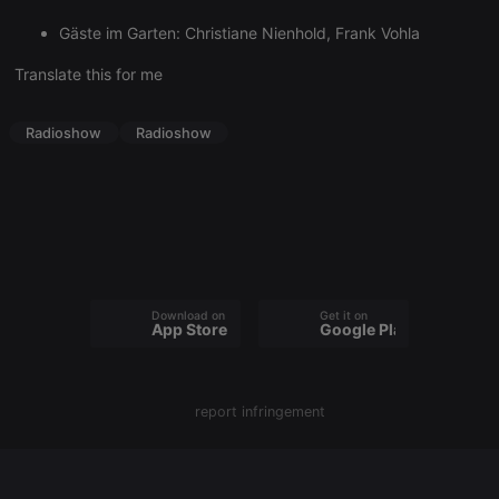
Gäste im Garten: Christiane Nienhold, Frank Vohla
Translate this for me
Strictly necessary
Targeting
Functionality
Radioshow
Radioshow
Strictly necessary cookies allow core website
functionality such as user login and account
management. The website cannot be used properly
without strictly necessary cookies.
Provider /
Name
Expiration
Description
Domain
chatbox_minimized
.hearthis.at
Session
Chat
configuration
cookie
Download on the
Get it on
App Store
Google Play
PHPSESSID
1 year
User Login
PHP.net
Session
.hearthis.at
Cookie
reseller
.hearthis.at
4 weeks 2
Saves the
report infringement
days
user id who
suggested
hearthis.at to
you.