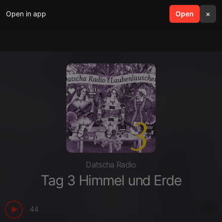
Open in app
search
Open
menu
×
Datscha Radio
Tag 3 Himmel und Erde
44