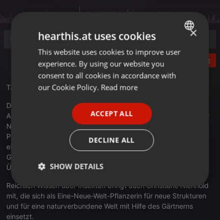
×
hearthis.at uses cookies
This website uses cookies to improve user
ENGLISH
Post
experience. By using our website you
GERMAN
consent to all cookies in accordance with
FRENCH
our Cookie Policy.
Read more
Tag 3 Himmel und Erde (5.8.2023)
PORTUGUESE
Datscha Radio besucht den Sternengarten von Frank Vohla in
ACCEPT ALL
Altenburg und fragt den Hobbyastronom, der sich als “Pate der
SPANISH
Nacht” auch gegen Lichtverschmutzung engagiert, welche
ITALIAN
Pflanzen mondsüchtig sind und wie viel Licht ein Garten
DECLINE ALL
eigentlich verträgt? Verändern Blumen im Sternenlicht ihre
Gestalt? Warum brauchen einige Insekten die Dunkelheit, zum
SHOW DETAILS
Überleben?
Reichlich Wissen über Insekten bringt auch Christiane Nienhold
Strictly
Targeting
Functionality
necessary
mit, die sich als Eine-Neue-Welt-Pflanzerin für neue Strukturen
und für eine naturverbundene Welt mit Hilfe des Gärtnerns
einsetzt.