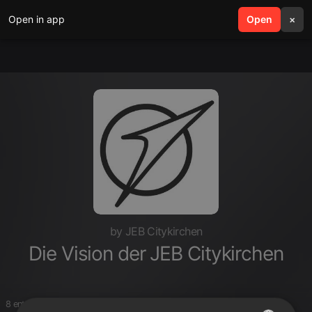
Open in app
search
Open
menu
×
by JEB Citykirchen
Die Vision der JEB Citykirchen
8 entries