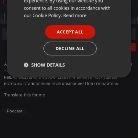
experience. By using our website you
227
GERMAN
consent to all cookies in accordance with
FRENCH
our Cookie Policy.
Read more
PORTUGUESE
ACCEPT ALL
SPANISH
ITALIAN
Post
DECLINE ALL
Артем Таранов, директор компании Керемет Су. Вода Samal
SHOW DETAILS
- это та самая живительная сила, которая поддерживает
наших ведущих в эфире. Давайте вместе послушаем
Strictly
Targeting
Functionality
necessary
историю становления этой компании! Подключайтесь.
Translate this for me
Podcast
Strictly necessary
Targeting
Functionality
Strictly necessary cookies allow core website