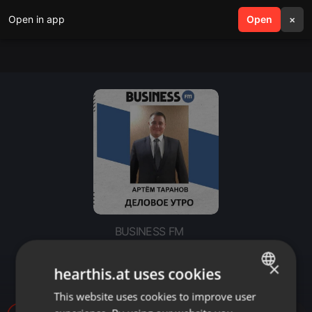
Open in app
search
Open
menu
×
BUSINESS FM
Деловое утро: Керемет Су -
×
история успеха
hearthis.at uses cookies
This website uses cookies to improve user
ENGLISH