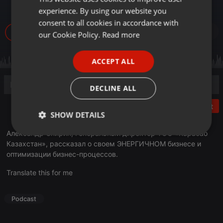
пандемии!
experience. By using our website you
GERMAN
consent to all cookies in accordance with
831
FRENCH
our Cookie Policy.
Read more
PORTUGUESE
ACCEPT ALL
SPANISH
ITALIAN
DECLINE ALL
Post
SHOW DETAILS
Александр Спирин, Генеральный директор ТОО «Карабао
Strictly
Targeting
Functionality
Казахстан», рассказал о своем ЭНЕРГИЧНОМ бизнесе и
necessary
оптимизации бизнес-процессов.
Translate this for me
Podcast
Strictly necessary
Targeting
Functionality