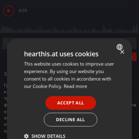
939
×
hearthis.at uses cookies
Post
This website uses cookies to improve user
ENGLISH
experience. By using our website you
Запись эфира от 2.06.2020
GERMAN
consent to all cookies in accordance with
FRENCH
Группа компаний Учет.кз, которая специализируется на
our Cookie Policy.
Read more
консультациях в области налогообложения, бухучета и
PORTUGUESE
трудового законодательства, запускает собственную
ACCEPT ALL
франшизу. Об этом в программе «Деловое утро» рассказала
SPANISH
управляющий директор компании Анна Осипова. Таким
ITALIAN
образом, в условиях пандемии коронавируса открываются
DECLINE ALL
перспективы для старта нового бизнеса на растущем
онлайн-рынке, отмечают в компании.
SHOW DETAILS