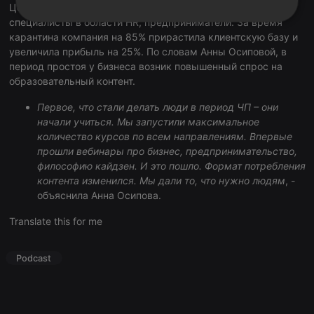
Целевая аудитория Учет.кз – казахстанские бухгалтеры,
специалисты в области HR, предприниматели. За время
Strictly
Targeting
Functionality
necessary
карантина компания на 85% прирастила клиентскую базу и
увеличила прибыль на 25%. По словам Анны Осиповой, в
период простоя у бизнеса возник повышенный спрос на
образовательный контент.
Первое, что стали делать люди в период ЧП – они
начали учиться. Мы запустили максимальное
Strictly necessary
Targeting
Functionality
количество курсов по всем направлениям. Впервые
прошли вебинары про бизнес, предпринимательство,
Strictly necessary cookies allow core website
философию кайдзен. И это пошло. Формат потребления
functionality such as user login and account
контента изменился. Мы дали то, что нужно людям
, -
management. The website cannot be used properly
without strictly necessary cookies.
объяснила Анна Осипова.
Provider /
Name
Expiration
Description
Translate this for me
Domain
chatbox_minimized
.hearthis.at
Session
Chat
configuration
Podcast
cookie
PHPSESSID
1 year
User Login
PHP.net
Session
.hearthis.at
Cookie