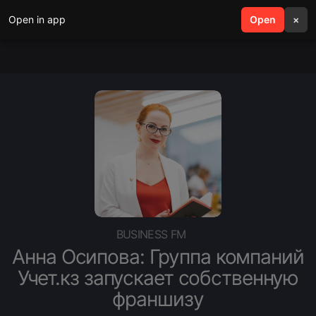
Open in app
search
Open
menu
×
BUSINESS FM
Анна Осипова: Группа компаний
Учет.кз запускает собственную
франшизу