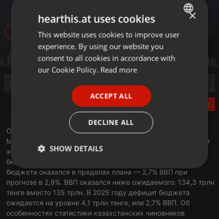
бюджета в 2024 году
×
hearthis.at uses cookies
267
This website uses cookies to improve user
ENGLISH
experience. By using our website you
GERMAN
consent to all cookies in accordance with
FRENCH
our Cookie Policy.
Read more
PORTUGUESE
ACCEPT ALL
SPANISH
Post
ITALIAN
DECLINE ALL
Он составил 8% ВВП вместо запланированных 7,9%.
Минэкономики объяснило это превышением поступлений от
SHOW DETAILS
экспортной пошлины на нефть. Вместо 1,4 трлн тенге в
бюджет поступило 1,6 трлн. При этом общий дефицит
Strictly
Targeting
Functionality
бюджета оказался в пределах плана — 2,7% ВВП при
necessary
прогнозе в 2,9%. ВВП оказался ниже ожидаемого: 134,3 трлн
тенге вместо 135 трлн. В 2025 году дефицит бюджета
ожидается на уровне 4,1 трлн тенге, или 2,7% ВВП. Об
особенностях статистики казахстанских чиновников