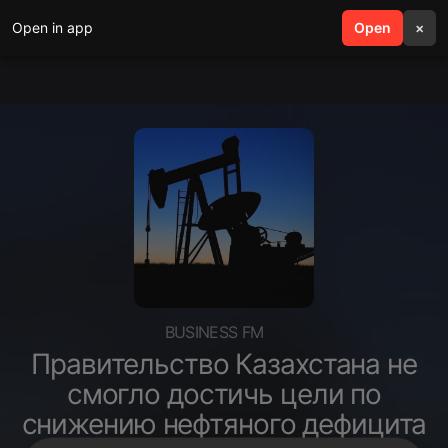
Open in app
search
Open
menu
×
BUSINESS FM
Правительство Казахстана не
смогло достичь цели по
снижению нефтяного дефицита