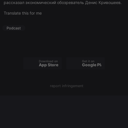
рассказал экономический обозреватель Денис Кривошеев.
Translate this for me
Strictly necessary
Targeting
Functionality
Strictly necessary cookies allow core website
Podcast
functionality such as user login and account
management. The website cannot be used properly
without strictly necessary cookies.
Provider /
Name
Expiration
Description
Domain
chatbox_minimized
.hearthis.at
Session
Chat
Download on the
Get it on
App Store
Google Play
configuration
cookie
PHPSESSID
1 year
User Login
PHP.net
Session
.hearthis.at
Cookie
report infringement
reseller
.hearthis.at
4 weeks 2
Saves the
days
user id who
suggested
hearthis.at to
you.
CookieScriptConsent
4 weeks 2
This cookie is
CookieScript
days
used by
.hearthis.at
Cookie-