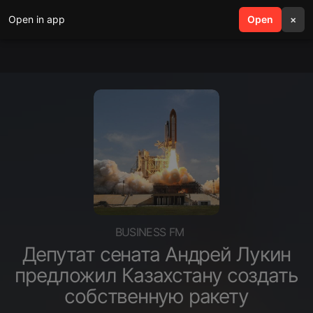
Open in app
search
Open
menu
×
BUSINESS FM
Депутат сената Андрей Лукин
предложил Казахстану создать
собственную ракету