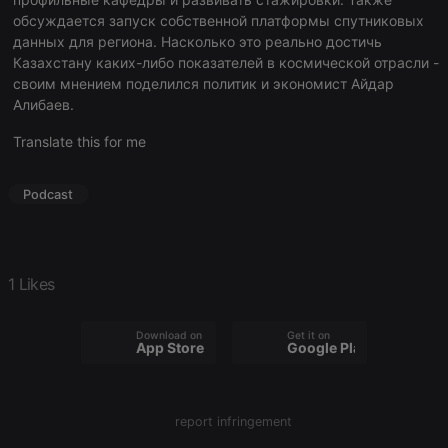
обсуждается запуск собственной платформы спутниковых
данных для региона. Насколько это реально достичь
Казахстану каких-либо показателей в космической отрасли -
своим мнением поделился политик и экономист Айдар
Алибаев.
Strictly necessary
Targeting
Functionality
Translate this for me
Strictly necessary cookies allow core website
functionality such as user login and account
management. The website cannot be used properly
Podcast
without strictly necessary cookies.
Provider /
Name
Expiration
Description
Domain
chatbox_minimized
.hearthis.at
Session
Chat
1 Likes
configuration
cookie
PHPSESSID
1 year
User Login
PHP.net
Download on the
Get it on
App Store
Google Play
Session
.hearthis.at
Cookie
reseller
.hearthis.at
4 weeks 2
Saves the
days
user id who
suggested
report infringement
hearthis.at to
you.