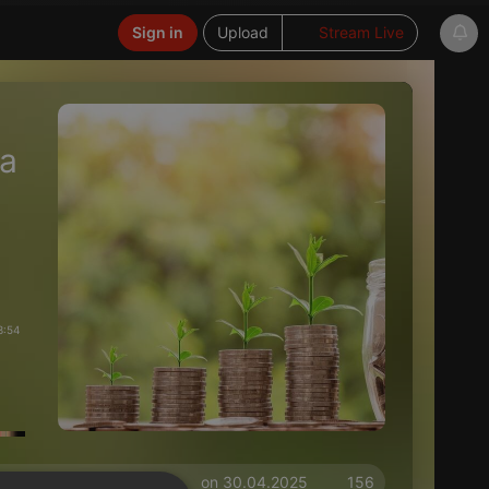
Sign in
Upload
Stream Live
а
3:54
on 30.04.2025
156