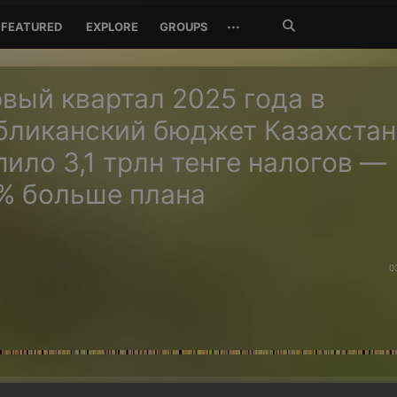
Search
···
FEATURED
EXPLORE
GROUPS
Jetzt
suchen
рвый квартал 2025 года в
бликанский бюджет Казахстан
пило 3,1 трлн тенге налогов —
8% больше плана
0