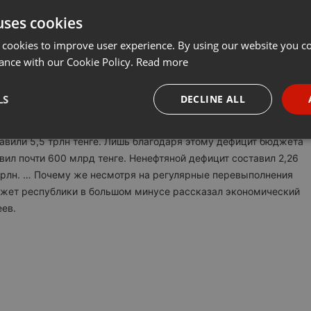
uses cookies
Share
Add
···
 cookies to improve user experience. By using our website you co
ance with our Cookie Policy.
Read more
оказались на триллион ниже запланированного уровня — 4,98
LS
DECLINE ALL
сновной причиной стали недопоступления трансфертов из
 2,55 трлн поступило 1,45 трлн тенге. Расходы также
necessary
Targeting
Funct
тавили 5,5 трлн тенге. Лишь благодаря этому дефицит бюджета
вил почти 600 млрд тенге. Ненефтяной дефицит составил 2,26
7 трлн. … Почему же несмотря на регулярные перевыполнения
джет республики в большом минусе рассказал экономический
ев.
Strictly necessary
Targeting
Functionality
okies allow core website functionality such as user login and account management. Th
 strictly necessary cookies.
Provider /
Expiration
Description
Domain