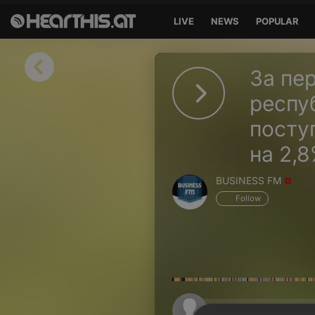
LIVE
NEWS
POPULAR
Sign in
За пе
Sign in with Facebook
респу
посту
Sign in with Google
на 2,
Sign in with Apple
BUSINESS FM
Your email address
Follow
Your password
Sign in
Lost Password?