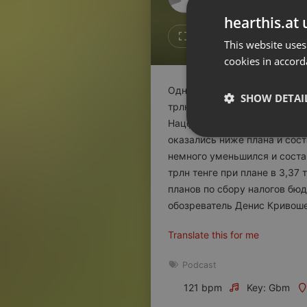
Don't have an account?
hearthis.at 
Create account now, it's free!
1
Repost
This website uses
cookies in accord
By using our services you
accept our
Privacy Policy
and
Terms of Service
.
Cookie
Однако общие доходы казны 
Settings
SHOW DETAI
трлн против 6 трлн тенге. О
Report barrier
Нацфонда: вместо ожидаемых
Toggle Accessibility
Strictly 
оказались ниже плана и сос
Accessibility Statement
немного уменьшился и соста
трлн тенге при плане в 3,3
Cancel subscription
планов по сбору налогов бю
обозреватель Денис Кривоше
Copyright Compliance
Service by ACRCloud
Translate this for me
Strictly necessary co
Podcast
used properly without
121 bpm
Key: Gbm
Name