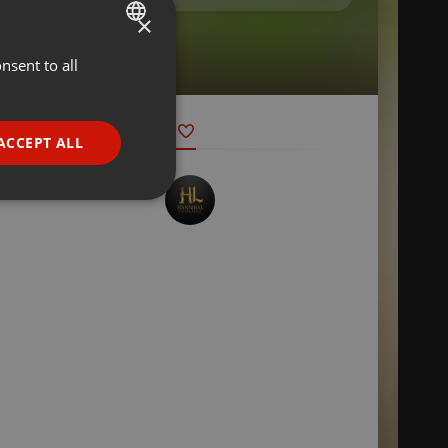
×
nsent to all
ENGLISH
GERMAN
FRENCH
ACCEPT ALL
PORTUGUESE
SPANISH
ionality
ITALIAN
e website cannot be