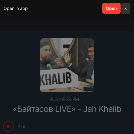
Open in app
search
Open
menu
×
BUSINESS FM
«Байтасов LIVE» - Jah Khalib
419