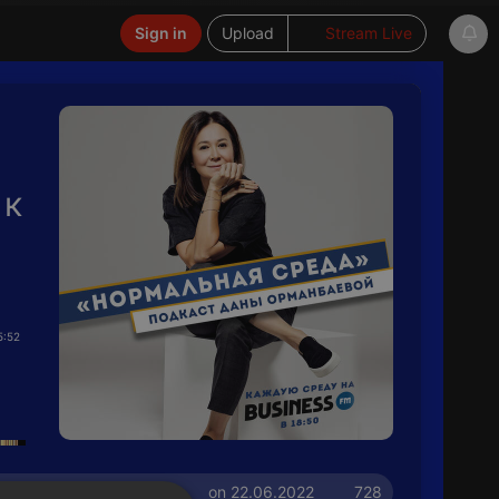
Sign in
Upload
Stream Live
 к
5:52
on 22.06.2022
728