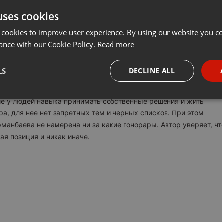
uses cookies
t
Share
Add
···
 cookies to improve user experience. By using our website you co
ance with our Cookie Policy.
Read more
едной выпуск подкаст-рубрики Даны Орманбаевой - журналиста
LS
DECLINE ALL
еятеля. «Нормальная среда» - подкаст о нас с вами: обо всем,
ысли, выводы, суждения и формировать наше мышление. Данна
necessary
Targeting
Funct
ие у людей навыка принимать собственные решения и жить
а, для нее нет запретных тем и черных списков. При этом
манбаева не намерена ни за какие гонорары. Автор уверяет, чт
ая позиция и никак иначе.
Strictly necessary
Targeting
Functionality
okies allow core website functionality such as user login and account management. Th
 strictly necessary cookies.
Provider /
Expiration
Description
Domain