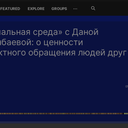
Search
···
FEATURED
EXPLORE
GROUPS
Jetzt
suchen
альная среда» с Даной
баевой: о ценности
ктного обращения людей друг
0