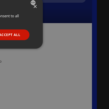
×
nsent to all
ENGLISH
GERMAN
FRENCH
,
ACCEPT ALL
PORTUGUESE
я
SPANISH
ionality
ITALIAN
о
e website cannot be