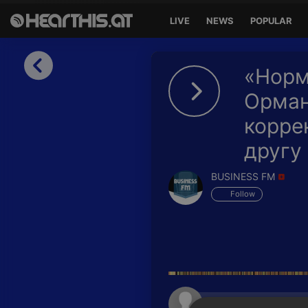
LIVE
NEWS
POPULAR
Sign in
«Норм
Sign in with Facebook
Орман
корре
Sign in with Google
другу
Sign in with Apple
BUSINESS FM
Your email address
Follow
Your password
Sign in
Lost Password?