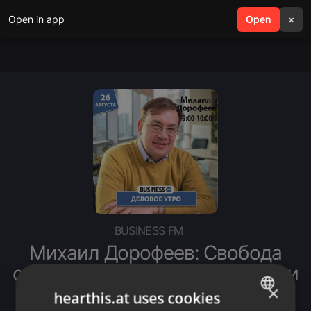
Open in app
search
Open
menu
×
BUSINESS FM
Михаил Дорофеев: Свобода
слова зависит от менталитета и
×
исторического контекста
hearthis.at uses cookies