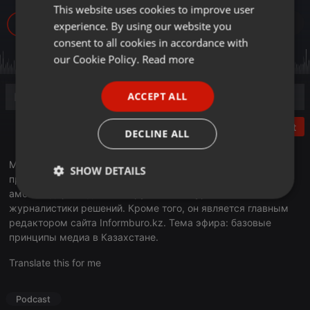
This website uses cookies to improve user
ENGLISH
797
experience. By using our website you
GERMAN
consent to all cookies in accordance with
FRENCH
our Cookie Policy.
Read more
PORTUGUESE
ACCEPT ALL
SPANISH
ITALIAN
Post
DECLINE ALL
Михаил Дорофеев - журналист, PR-специалист, лауреат
SHOW DETAILS
премии Президента Республики Казахстан. Один из
амбассадоров идеи конструктивной журналистики и
Strictly
Targeting
Functionality
журналистики решений. Кроме того, он является главным
necessary
редактором сайта Informburo.kz. Тема эфира: базовые
принципы медиа в Казахстане.
Translate this for me
Podcast
Strictly necessary
Targeting
Functionality