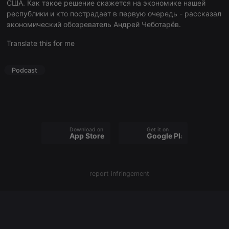
США. Как такое решение скажется на экономике нашей
республики и кто пострадает в первую очередь - рассказал
экономический обозреватель Андрей Чеботарёв.
Strictly necessary
Targeting
Functionality
Translate this for me
Strictly necessary cookies allow core website
functionality such as user login and account
Podcast
management. The website cannot be used properly
without strictly necessary cookies.
Provider /
Name
Expiration
Description
Domain
chatbox_minimized
.hearthis.at
Session
Chat
configuration
Download on the
Get it on
cookie
App Store
Google Play
PHPSESSID
1 year
User Login
PHP.net
Session
.hearthis.at
Cookie
report infringement
reseller
.hearthis.at
4 weeks 2
Saves the
days
user id who
suggested
hearthis.at to
you.
CookieScriptConsent
4 weeks 2
This cookie is
CookieScript
days
used by