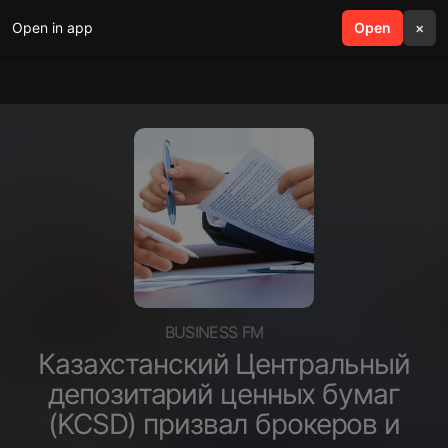
Open in app
search
Open
menu
×
BUSINESS FM
Казахстанский Центральный
депозитарий ценных бумаг
(KCSD) призвал брокеров и