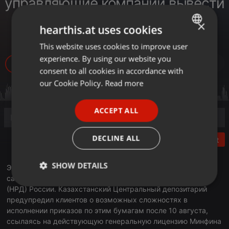
управляющие компании вывести
российские бумаги, которые
×
hearthis.at uses cookies
находятся у него на хранении
This website uses cookies to improve user
ENGLISH
experience. By using our website you
GERMAN
268
consent to all cookies in accordance with
FRENCH
our Cookie Policy.
Read more
PORTUGUESE
ACCEPT ALL
SPANISH
ITALIAN
DECLINE ALL
Post
SHOW DETAILS
Это решение связано с введением США блокирующих
санкций против Национального расчетного депозитария
Strictly
Targeting
Functionality
(НРД) России. Казахстанский Центральный депозитарий
necessary
предупредил клиентов о возможных сложностях в
исполнении приказов по этим бумагам после 10 августа,
ссылаясь на действующую генеральную лицензию Минфина