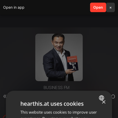
Open in app
search
Open
menu
×
BUSINESS FM
«Другой ты!»: Аяла Конакбаева о
×
нутрициологии
hearthis.at uses cookies
This website uses cookies to improve user
ENGLISH