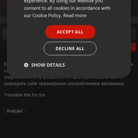
experience. By using our website you
383
GERMAN
consent to all cookies in accordance with
FRENCH
our Cookie Policy.
Read more
PORTUGUESE
ACCEPT ALL
SPANISH
ITALIAN
Post
DECLINE ALL
В очередном выпуске авторской программы Валихана Тена
SHOW DETAILS
«Другой ты» побывала Аяла Конакбаева, бизнесвумен,
спортсменка и нутрициолог, которая рассказала как не
Strictly
Targeting
Functionality
necessary
навредить себе чрезмерным употреблением витаминов
Translate this for me
Podcast
Strictly necessary
Targeting
Functionality
Strictly necessary cookies allow core website