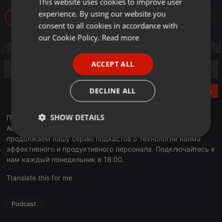
This website uses cookies to improve user
ENGLISH
experience. By using our website you
638
GERMAN
consent to all cookies in accordance with
FRENCH
our Cookie Policy.
Read more
PORTUGUESE
ACCEPT ALL
SPANISH
ITALIAN
DECLINE ALL
Post
SHOW DETAILS
Приветствуем на волнах Business FM! С вами вновь Рифат
Абдураманов - основатель фирмы «HR Капитал». Мы
Strictly
Targeting
Functionality
продолжаем нашу серию подкастов о технологии найма
necessary
эффективного и продуктивного персонала. Подключайтесь к
нам каждый понедельник в 18:00.
Translate this for me
Podcast
Strictly necessary
Targeting
Functionality