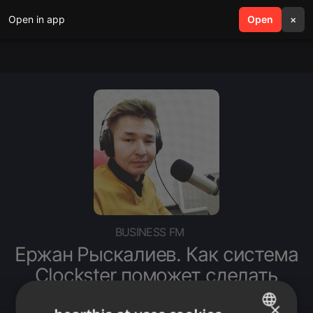
Open in app
search
Open
menu
×
BUSINESS FM
Ержан Рыскалиев. Как система
Clockster поможет сделать
бизнес прозрачным
×