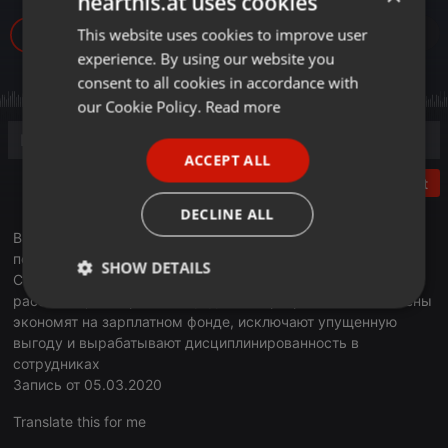
hearthis.at uses cookies
This website uses cookies to improve user
ENGLISH
860
experience. By using our website you
GERMAN
consent to all cookies in accordance with
FRENCH
our Cookie Policy.
Read more
PORTUGUESE
ACCEPT ALL
SPANISH
Post
ITALIAN
DECLINE ALL
В гостях у «Бизнес ФМ» в программе «Деловое утро»
побывал Ержан Рыскалиев, CEO и со-основатель проекта
SHOW DETAILS
Clockster, системы учета рабочего времени. IT-специалист
рассказал, как при помощи данной программы бизнесмены
Strictly
Targeting
Functionality
экономят на зарплатном фонде, исключают упущенную
necessary
выгоду и вырабатывают дисциплинированность в
сотрудниках
Запись от 05.03.2020
Translate this for me