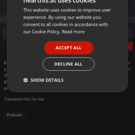
hearthis.at uses cookies
429
1
This website uses cookies to improve user
ENGLISH
experience. By using our website you
GERMAN
consent to all cookies in accordance with
FRENCH
our Cookie Policy.
Read more
PORTUGUESE
Post
ACCEPT ALL
SPANISH
ITALIAN
В эфире программы «Деловое утро» старший product owner
DECLINE ALL
управления разработки продуктов массового бизнеса Jusan
Эльвира Мадихан рассказала о развитии цифровых
SHOW DETAILS
финансовых инструментов и удобстве получения кредитов
для предпринимателей
Strictly
Targeting
Functionality
necessary
Translate this for me
Podcast