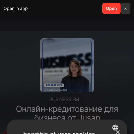
Open in app
search
Open
menu
×
BUSINESS FM
Онлайн-кредитование для
бизнеса от Jusan
×