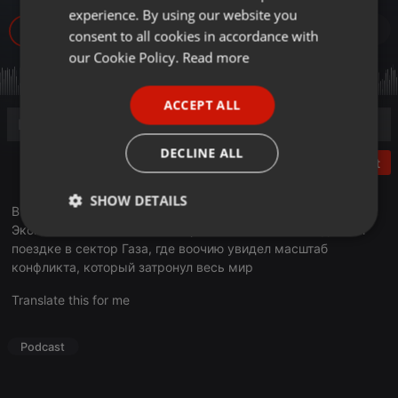
experience. By using our website you
GERMAN
241
consent to all cookies in accordance with
FRENCH
our Cookie Policy.
Read more
PORTUGUESE
ACCEPT ALL
SPANISH
ITALIAN
DECLINE ALL
Post
SHOW DETAILS
В эфире очередной выпуск программы «Деловое утро».
Экономист Рахим Ошакбаев рассказал о своей недавней
Strictly
Targeting
Functionality
поездке в сектор Газа, где воочию увидел масштаб
necessary
конфликта, который затронул весь мир
Translate this for me
Podcast
Strictly necessary
Targeting
Functionality