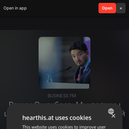
Open in app
search
Open
menu
×
BUSINESS FM
Рахим Ошакбаев: Мы должны
ценить и оберегать мир в нашей
×
hearthis.at uses cookies
стране
This website uses cookies to improve user
ENGLISH