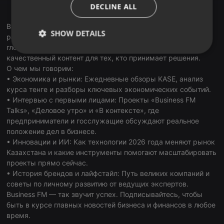
ITALIAN
DECLINE ALL
RadioGarden
Business FM Kazakhstan — первая и ведущая деловая
SHOW DETAILS
радиостанция страны. В наших подкастах мы объединяем
глобальные тренды и локальную экспертизу, создавая
Strictly
Targeting
Functionality
качественный контент для тех, кто принимает решения.
necessary
О чем мы говорим:
• Экономика и рынки: Ежедневные обзоры KASE, анализ
курса тенге и разборы ключевых экономических событий.
• Интервью с первыми лицами: Проекты «Business FM
Talks», «Деловое утро» и «В контексте», где
предприниматели и госслужащие обсуждают реальное
положение дел в бизнесе.
Strictly necessary
Targeting
Functionality
• Инновации и ИИ: Как технологии 2026 года меняют рынок
Strictly necessary cookies allow core website
Казахстана и какие инструменты помогают масштабировать
functionality such as user login and account
проекты прямо сейчас.
management. The website cannot be used properly
• История брендов и лайфстайл: Путь великих компаний и
without strictly necessary cookies.
советы по личному развитию от ведущих экспертов.
Provider /
Business FM — так звучит успех. Подписывайтесь, чтобы
Name
Expiration
Description
Domain
быть в курсе главных новостей бизнеса и финансов в любое
chatbox_minimized
.hearthis.at
Session
Chat
время.
configuration