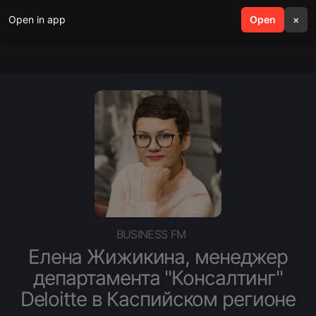
Open in app
search
Open
menu
×
BUSINESS FM
Елена Жижикина, менеджер
департамента "Консалтинг"
Deloitte в Каспийском регионе