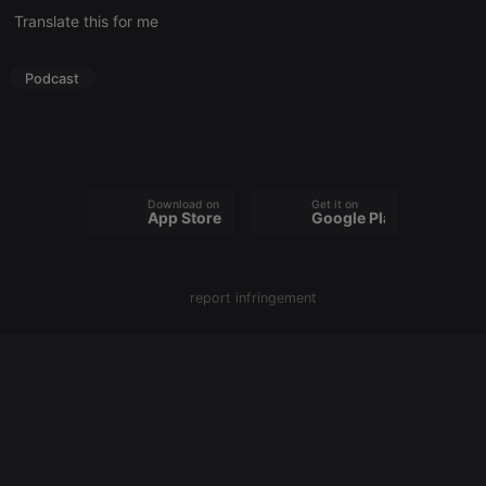
cookie
Translate this for me
PHPSESSID
1 year
User Login
PHP.net
Session
.hearthis.at
Cookie
Podcast
reseller
.hearthis.at
4 weeks 2
Saves the
days
user id who
suggested
hearthis.at to
you.
CookieScriptConsent
4 weeks 2
This cookie is
CookieScript
Download on the
Get it on
days
used by
.hearthis.at
App Store
Google Play
Cookie-
Script.com
service to
remember
visitor cookie
report infringement
consent
preferences.
It is
necessary for
Cookie-
Script.com
cookie
banner to
work
properly.