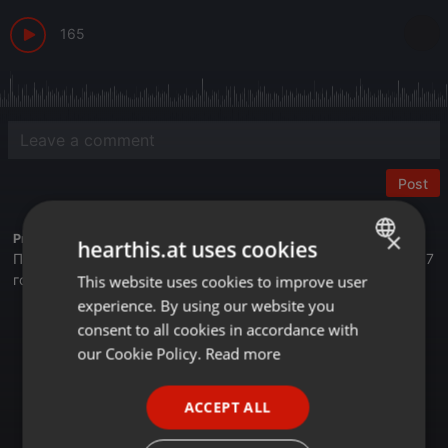
165
Post
×
Profile description of BUSINESS FM:
hearthis.at uses cookies
Первая деловая радиостанция в Казахстане. Вещаем с 2017
года.
This website uses cookies to improve user
ENGLISH
experience. By using our website you
GERMAN
Астана - 105,4 FM
consent to all cookies in accordance with
Алматы - 89,6 FM
FRENCH
our Cookie Policy.
Read more
Шымкент - 107,7 FM
Онлайн на сайте Businessfm.kz
PORTUGUESE
В Яндекс Станции
ACCEPT ALL
SPANISH
В Apple Music
Tune In