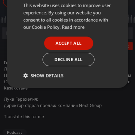
201
This website uses cookies to improve user
ENGLISH
experience. By using our website you
GERMAN
consent to all cookies in accordance with
FRENCH
our Cookie Policy.
Read more
PORTUGUESE
ACCEPT ALL
SPANISH
Post
ITALIAN
DECLINE ALL
Гости эфира:
Лариса Степаненко:
SHOW DETAILS
Президент Объединённой ассоциации риэлторов Казахстана
(ОАРК), официальный представитель компании Next Group в
Казахстане
Strictly
Targeting
Functionality
necessary
Лука Герехелия:
директор отдела продаж компании Next Group
Translate this for me
Podcast