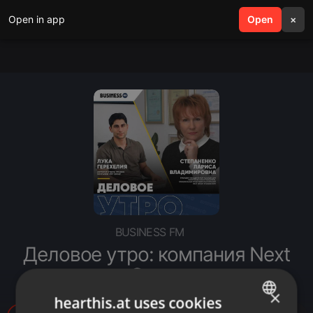
Open in app
search
Open
menu
×
BUSINESS FM
Деловое утро: компания Next
Group
×
hearthis.at uses cookies