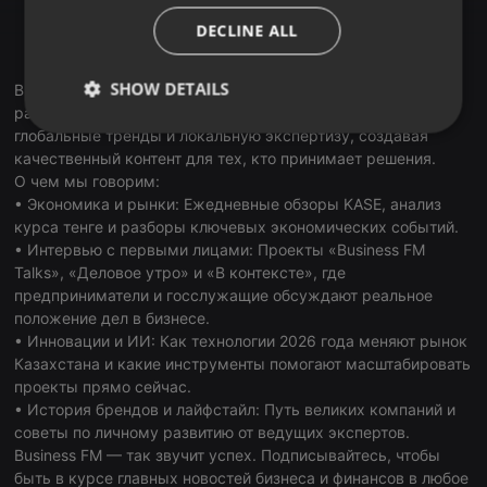
В Apple Music
ITALIAN
Tune In
DECLINE ALL
RadioGarden
SHOW DETAILS
Business FM Kazakhstan — первая и ведущая деловая
радиостанция страны. В наших подкастах мы объединяем
Strictly
Targeting
Functionality
глобальные тренды и локальную экспертизу, создавая
necessary
качественный контент для тех, кто принимает решения.
О чем мы говорим:
• Экономика и рынки: Ежедневные обзоры KASE, анализ
курса тенге и разборы ключевых экономических событий.
• Интервью с первыми лицами: Проекты «Business FM
Talks», «Деловое утро» и «В контексте», где
предприниматели и госслужащие обсуждают реальное
Strictly necessary
Targeting
Functionality
положение дел в бизнесе.
• Инновации и ИИ: Как технологии 2026 года меняют рынок
Strictly necessary cookies allow core website
Казахстана и какие инструменты помогают масштабировать
functionality such as user login and account
management. The website cannot be used properly
проекты прямо сейчас.
without strictly necessary cookies.
• История брендов и лайфстайл: Путь великих компаний и
Provider /
советы по личному развитию от ведущих экспертов.
Name
Expiration
Description
Domain
Business FM — так звучит успех. Подписывайтесь, чтобы
быть в курсе главных новостей бизнеса и финансов в любое
chatbox_minimized
.hearthis.at
Session
Chat