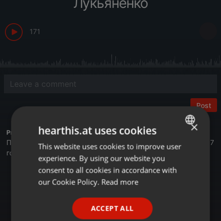
Лукьяненко
171
Post
×
hearthis.at uses cookies
Profile description of BUSINESS FM:
Первая деловая радиостанция в Казахстане. Вещаем с 2017
This website uses cookies to improve user
ENGLISH
года.
experience. By using our website you
GERMAN
consent to all cookies in accordance with
Астана - 105,4 FM
FRENCH
our Cookie Policy.
Read more
Алматы - 89,6 FM
Шымкент - 107,7 FM
PORTUGUESE
Онлайн на сайте Businessfm.kz
ACCEPT ALL
В Яндекс Станции
SPANISH