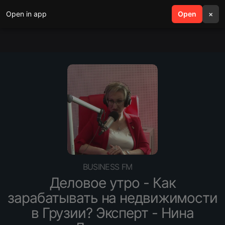
Open in app
search
Open
menu
×
BUSINESS FM
Деловое утро - Как
зарабатывать на недвижимости
в Грузии? Эксперт - Нина