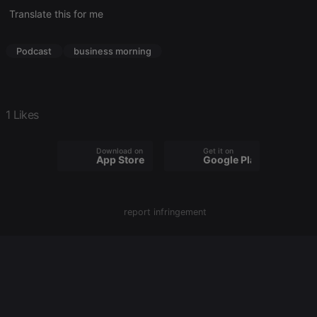
configuration
Translate this for me
cookie
PHPSESSID
1 year
User Login
PHP.net
Session
.hearthis.at
Podcast
business morning
Cookie
reseller
.hearthis.at
4 weeks 2
Saves the
days
user id who
suggested
hearthis.at to
1 Likes
you.
CookieScriptConsent
4 weeks 2
This cookie is
CookieScript
days
used by
.hearthis.at
Download on the
Get it on
Cookie-
App Store
Google Play
Script.com
service to
remember
visitor cookie
consent
report infringement
preferences.
It is
necessary for
Cookie-
Script.com
cookie
banner to
work
properly.