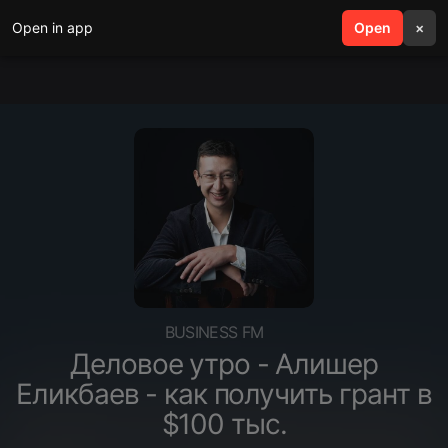
Open in app
search
Open
menu
×
BUSINESS FM
Деловое утро - Алишер
Еликбаев - как получить грант в
$100 тыс.