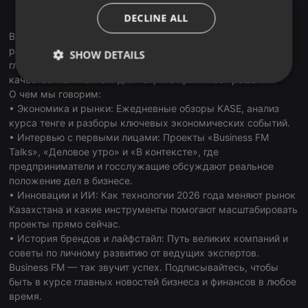
ITALIAN
RadioGarden
DECLINE ALL
Business FM Kazakhstan — первая и ведущая деловая
радиостанция страны. В наших подкастах мы объединяем
SHOW DETAILS
глобальные тренды и локальную экспертизу, создавая
качественный контент для тех, кто принимает решения.
Strictly
Targeting
Functionality
О чем мы говорим:
necessary
• Экономика и рынки: Ежедневные обзоры KASE, анализ
курса тенге и разборы ключевых экономических событий.
• Интервью с первыми лицами: Проекты «Business FM
Talks», «Деловое утро» и «В контексте», где
предприниматели и госслужащие обсуждают реальное
положение дел в бизнесе.
Strictly necessary
Targeting
Functionality
• Инновации и ИИ: Как технологии 2026 года меняют рынок
Казахстана и какие инструменты помогают масштабировать
Strictly necessary cookies allow core website
проекты прямо сейчас.
functionality such as user login and account
• История брендов и лайфстайл: Путь великих компаний и
management. The website cannot be used properly
without strictly necessary cookies.
советы по личному развитию от ведущих экспертов.
Business FM — так звучит успех. Подписывайтесь, чтобы
Provider /
Name
Expiration
Description
быть в курсе главных новостей бизнеса и финансов в любое
Domain
время.
chatbox_minimized
.hearthis.at
Session
Chat