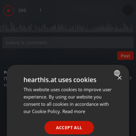
286
1
Post
Profile description of BUSINESS FM:
×
hearthis.at uses cookies
Первая деловая радиостанция в Казахстане. Вещаем с 2017
года.
This website uses cookies to improve user
ENGLISH
Астана - 105,4 FM
experience. By using our website you
GERMAN
Алматы - 89,6 FM
consent to all cookies in accordance with
Шымкент - 107,7 FM
FRENCH
our Cookie Policy.
Read more
Онлайн на сайте Businessfm.kz
PORTUGUESE
В Яндекс Станции
ACCEPT ALL
В Apple Music
SPANISH
Tune In