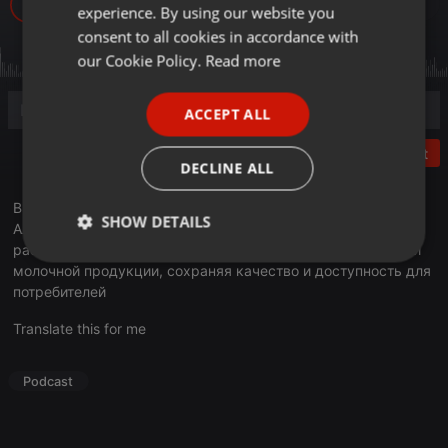
349
experience. By using our website you
GERMAN
consent to all cookies in accordance with
FRENCH
our Cookie Policy.
Read more
PORTUGUESE
ACCEPT ALL
SPANISH
Post
ITALIAN
DECLINE ALL
В эфире очередной выпуск программы «Деловое утро».
SHOW DETAILS
Алла Пак, генеральный директор компании «Амиран»
рассказала, как они развивают производство натуральной
Strictly
Targeting
Functionality
молочной продукции, сохраняя качество и доступность для
necessary
потребителей
Translate this for me
Podcast
Strictly necessary
Targeting
Functionality