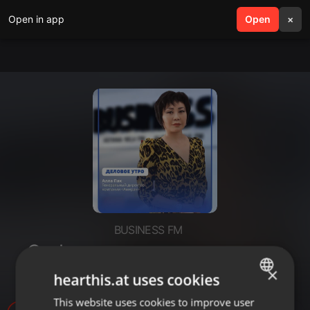
Open in app
search
Open
menu
×
BUSINESS FM
От фермы до полки: история
«Амиран»
×
hearthis.at uses cookies
This website uses cookies to improve user
ENGLISH