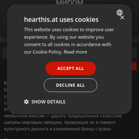
миром
×
hearthis.at uses cookies
606
1
This website uses cookies to improve user
ENGLISH
experience. By using our website you
GERMAN
consent to all cookies in accordance with
FRENCH
our Cookie Policy.
Read more
PORTUGUESE
Post
ACCEPT ALL
SPANISH
ITALIAN
В эфире очередной выпуск программы «Деловое утро».
DECLINE ALL
Международный инвестор Динмухаммед Сыздыков
управляет семейным офисом с инвестициями в десятках
SHOW DETAILS
стран мира. Но широкая публика знает его не только
благодаря бизнесу: он стал популярным благодаря
Strictly
Targeting
Functionality
необычной миссии — дарить традиционные казахские
necessary
шапаны мировым звёздам, превращая их в символ
культурного диалога и узнаваемый бренд страны