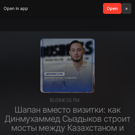
Open in app
search
Open
menu
×
BUSINESS FM
Шапан вместо визитки: как
Динмухаммед Сыздыков строит
мосты между Казахстаном и