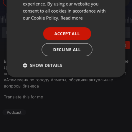
427
experience. By using our website you
GERMAN
consent to all cookies in accordance with
FRENCH
our Cookie Policy.
Read more
PORTUGUESE
ACCEPT ALL
SPANISH
Post
ITALIAN
DECLINE ALL
В эфире очередной выпуск рубрики «У нас – учет». Ведущие
SHOW DETAILS
Данияр Даутов и Максим Барышев, основатель группы
компаний Учет.kz, председатель регионального совета НПП
Strictly
Targeting
Functionality
«Атамекен» по городу Алматы, обсудили актуальные
necessary
вопросы бизнеса
Translate this for me
Podcast
Strictly necessary
Targeting
Functionality