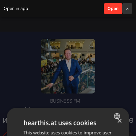
Open in app
search
Open
menu
×
BUSINESS FM
«У нас – учет»: развитие
импортозамещения в Казахстане
×
hearthis.at uses cookies
This website uses cookies to improve user
ENGLISH