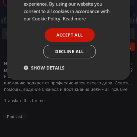
291
experience. By using our website you
GERMAN
consent to all cookies in accordance with
FRENCH
our Cookie Policy.
Read more
PORTUGUESE
ACCEPT ALL
SPANISH
Post
ITALIAN
DECLINE ALL
Назваться экспертом может каждый, но все ли справятся с
SHOW DETAILS
мощной конкуренцией? Все ли смогут продать свою услугу?
Если у вас появились сомнения, то предлагаем вашем
Strictly
Targeting
Functionality
вниманию подкаст от профессионалов своего дела. Советы,
necessary
помощь, ведение бизнеса и достижение цели - all inclusive
Translate this for me
Podcast
Strictly necessary
Targeting
Functionality