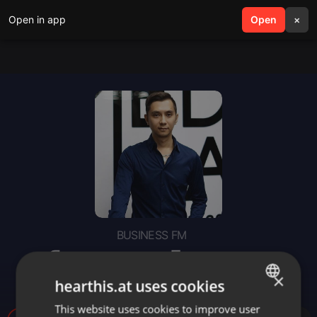
Open in app
search
Open
menu
×
BUSINESS FM
«Я – эксперт»: Блокировка
Instagram в России
×
hearthis.at uses cookies
This website uses cookies to improve user
ENGLISH