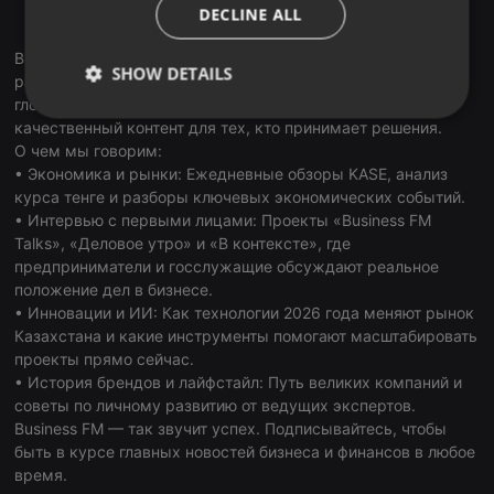
ITALIAN
DECLINE ALL
RadioGarden
Business FM Kazakhstan — первая и ведущая деловая
SHOW DETAILS
радиостанция страны. В наших подкастах мы объединяем
глобальные тренды и локальную экспертизу, создавая
Strictly
Targeting
Functionality
качественный контент для тех, кто принимает решения.
necessary
О чем мы говорим:
• Экономика и рынки: Ежедневные обзоры KASE, анализ
курса тенге и разборы ключевых экономических событий.
• Интервью с первыми лицами: Проекты «Business FM
Talks», «Деловое утро» и «В контексте», где
предприниматели и госслужащие обсуждают реальное
положение дел в бизнесе.
Strictly necessary
Targeting
Functionality
• Инновации и ИИ: Как технологии 2026 года меняют рынок
Strictly necessary cookies allow core website
Казахстана и какие инструменты помогают масштабировать
functionality such as user login and account
проекты прямо сейчас.
management. The website cannot be used properly
• История брендов и лайфстайл: Путь великих компаний и
without strictly necessary cookies.
советы по личному развитию от ведущих экспертов.
Provider /
Business FM — так звучит успех. Подписывайтесь, чтобы
Name
Expiration
Description
Domain
быть в курсе главных новостей бизнеса и финансов в любое
chatbox_minimized
.hearthis.at
Session
Chat
время.
configuration