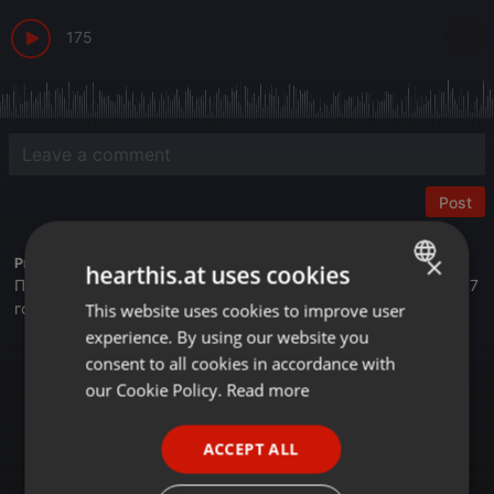
175
Post
×
Profile description of BUSINESS FM:
hearthis.at uses cookies
Первая деловая радиостанция в Казахстане. Вещаем с 2017
года.
This website uses cookies to improve user
ENGLISH
experience. By using our website you
GERMAN
Астана - 105,4 FM
consent to all cookies in accordance with
Алматы - 89,6 FM
FRENCH
our Cookie Policy.
Read more
Шымкент - 107,7 FM
Онлайн на сайте Businessfm.kz
PORTUGUESE
В Яндекс Станции
ACCEPT ALL
SPANISH
В Apple Music
Tune In