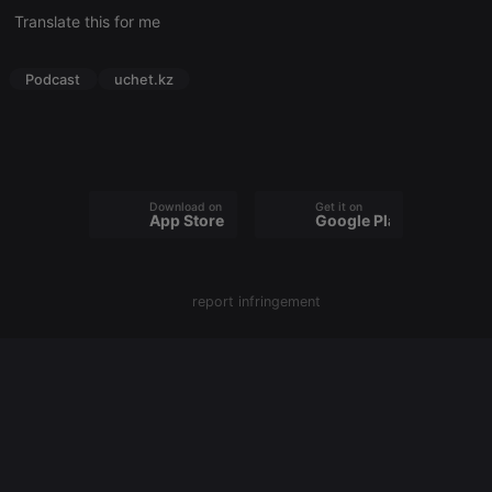
cookie
Translate this for me
PHPSESSID
1 year
User Login
PHP.net
Session
.hearthis.at
Cookie
Podcast
uchet.kz
reseller
.hearthis.at
4 weeks 2
Saves the
days
user id who
suggested
hearthis.at to
you.
CookieScriptConsent
4 weeks 2
This cookie is
CookieScript
Download on the
Get it on
days
used by
.hearthis.at
App Store
Google Play
Cookie-
Script.com
service to
remember
visitor cookie
report infringement
consent
preferences.
It is
necessary for
Cookie-
Script.com
cookie
banner to
work
properly.