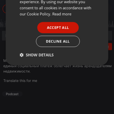
experience. By using our website you
GERMAN
consent to all cookies in accordance with
572
FRENCH
our Cookie Policy.
Read more
PORTUGUESE
ACCEPT ALL
SPANISH
ITALIAN
DECLINE ALL
Post
SHOW DETAILS
Максим Барышев, глава компании Учет.кз, объясняет, как
Strictly
Targeting
Functionality
единый социальный платеж облегчает жизнь арендодателям
necessary
недвижимости.
Translate this for me
Podcast
Strictly necessary
Targeting
Functionality