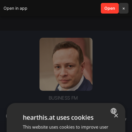
Open in app
search
Open
menu
×
BUSINESS FM
ПРОСТО О ФИНАНСАХ - КАК
×
СДАВАТЬ В АРЕНДУ КВАРТИРУ,
hearthis.at uses cookies
НЕ РЕГИСТРИРУЯ ИП
This website uses cookies to improve user
ENGLISH