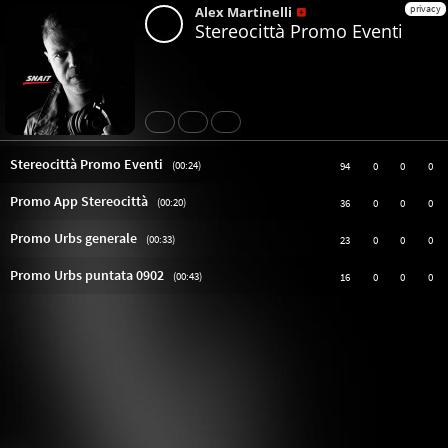
privacy
Alex Martinelli
Stereocittà Promo Eventi
Share
Like
Repost
Stereocittà Promo Eventi
(00:24)
94
0
0
0
Promo App Stereocittà
(00:20)
36
0
0
0
Promo Urbs generale
(00:33)
23
0
0
0
Promo Urbs puntata 0902
(00:43)
16
0
0
0