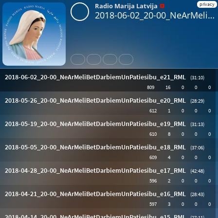
privacy
Radio Marija Latvija
2018-06-02_20-00_NeArMeliBetDarbiemUnPatiesibu_e21_RML
Share
Like
Repost
Download
2018-06-02_20-00_NeArMeliBetDarbiemUnPatiesibu_e21_RML
(31:10)
809
16
0
0
0
2018-05-26_20-00_NeArMeliBetDarbiemUnPatiesibu_e20_RML
(28:29)
612
1
0
0
0
2018-05-19_20-00_NeArMeliBetDarbiemUnPatiesibu_e19_RML
(31:13)
610
8
0
0
0
2018-05-05_20-00_NeArMeliBetDarbiemUnPatiesibu_e18_RML
(37:06)
609
4
0
0
0
2018-04-28_20-00_NeArMeliBetDarbiemUnPatiesibu_e17_RML
(42:48)
596
2
0
0
0
2018-04-21_20-00_NeArMeliBetDarbiemUnPatiesibu_e16_RML
(28:43)
597
3
0
0
0
2018-04-14_20-00_NeArMeliBetDarbiemUnPatiesibu_e15_RML
(27:11)