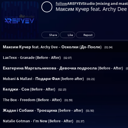
follow
AREFYEVStudio [mixing and mast
Максим Кучер feat. Archy Dee
Share
Like
Repost
Максим Кучер feat. Archy Dee – Осколки (До-После)
(01:04)
LaxTexx - Granade (Before - After)
(02:07)
Екатерина Маргальникова - Девочка подросла (Before - After)
(
Mubani & Mallavi - Подари Фая (before-after)
(01:21)
Келджи - Сон (Before - After)
(02:15)
The Box - Freedom (Before - After)
(01:59)
Жадан і Собаки - Троєщина (before - after)
(01:50)
Natalie Gotman - I'm New (Before - After)
(01:37)