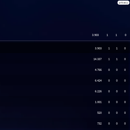
privacy
3.903
1
1
0
3.903
1
1
0
14.337
1
1
0
4.766
0
0
0
6.424
0
0
0
6.226
0
0
0
1.001
0
0
0
520
0
0
0
732
0
0
0