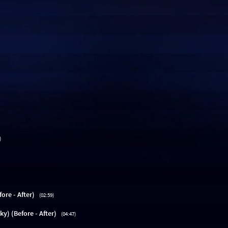
)
re - After)
(02:59)
y) (Before - After)
(04:47)