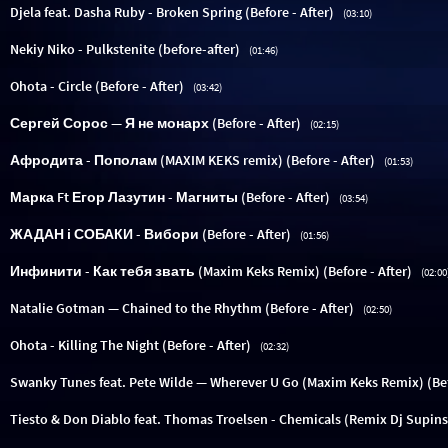
Djela feat. Dasha Ruby - Broken Spring (Before - After)
(03:10)
Nekiy Niko - Pulkstenite (before-after)
(01:46)
Ohota - Circle (Before - After)
(03:42)
Сергей Сорос — Я не монарх (Before - After)
(02:15)
Афродита - Пополам (MAXIM KEKS remix) (Before - After)
(01:53)
Марка Ft Егор Лазутин - Магниты (Before - After)
(03:54)
ЖАДАН і СОБАКИ - Вибори (Before - After)
(01:56)
Инфинити - Как тебя звать (Maxim Keks Remix) (Before - After)
(02:00
Natalie Gotman — Chained to the Rhythm (Before - After)
(02:50)
Ohota - Killing The Night (Before - After)
(02:32)
Swanky Tunes feat. Pete Wilde — Wherever U Go (Maxim Keks Remix) (Befo
Tiesto & Don Diablo feat. Thomas Troelsen - Chemicals (Remix Dj Supinsk