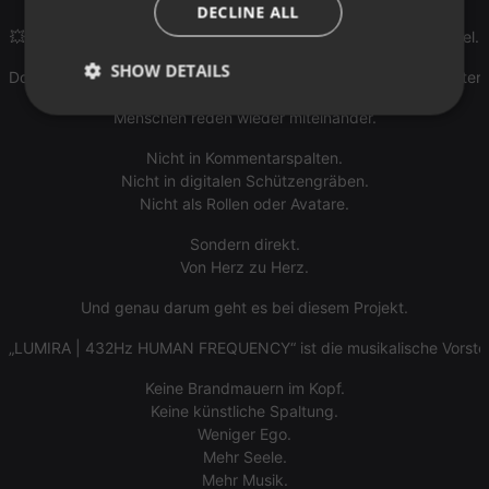
DECLINE ALL
🌌 Danach hypnotische Nacht-Rituale voller Frequenzen.
💥 Und schließlich der totale emotionale Abriss unter Neonhimmel.
SHOW DETAILS
Doch mitten zwischen all den großen Drops und Festivalmomenten p
Strictly
Targeting
Functionality
Menschen reden wieder miteinander.
necessary
Nicht in Kommentarspalten.
Nicht in digitalen Schützengräben.
Nicht als Rollen oder Avatare.
Sondern direkt.
Von Herz zu Herz.
Strictly necessary
Targeting
Functionality
Und genau darum geht es bei diesem Projekt.
Strictly necessary cookies allow core website
functionality such as user login and account
„LUMIRA | 432Hz HUMAN FREQUENCY“ ist die musikalische Vorstellu
management. The website cannot be used properly
without strictly necessary cookies.
Keine Brandmauern im Kopf.
Keine künstliche Spaltung.
Provider /
Name
Expiration
Description
Domain
Weniger Ego.
Mehr Seele.
chatbox_minimized
.hearthis.at
Session
Chat
configuration
Mehr Musik.