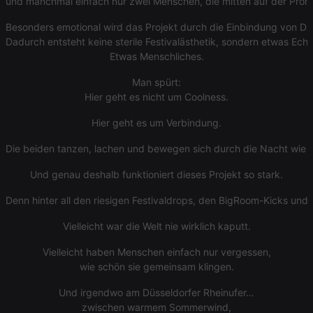
und manchmal einfach nur zwei Menschen, die mitten auf der Prom
Besonders emotional wird das Projekt durch die Einbindung von D
Provider /
Name
Expiration
Description
Dadurch entsteht keine sterile Festivalästhetik, sondern etwas Echt
Domain
Provider /
Etwas Menschliches.
Name
Expiration
Description
searchtext
.hearthis.at
Session
Text of
Domain
your last
search on
Man spürt:
_pk_id.1.260f
.hearthis.at
1 year
This cookie
hearthis.at
name is
Hier geht es nicht um Coolness.
associated
cf_caching
hearthis.at
59
Define if
with the
minutes
site is
Hier geht es um Verbindung.
Piwik open
57
cacheable
source web
seconds
or not
analytics
Die beiden tanzen, lachen und bewegen sich durch die Nacht wie 
platform. It is
used to help
website
Und genau deshalb funktioniert dieses Projekt so stark.
owners track
visitor
Denn hinter all den riesigen Festivaldrops, den BigRoom-Kicks und
behaviour
and measure
site
Vielleicht war die Welt nie wirklich kaputt.
performance.
It is a pattern
type cookie,
Vielleicht haben Menschen einfach nur vergessen,
where the
wie schön sie gemeinsam klingen.
prefix _pk_id
is followed
by a short
Und irgendwo am Düsseldorfer Rheinufer…
series of
zwischen warmem Sommerwind,
numbers and