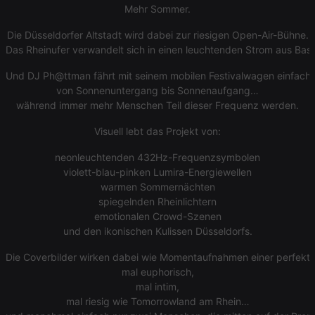
cookie
Mehr Sommer.
PHPSESSID
1 year
User Login
PHP.net
Session
.hearthis.at
Die Düsseldorfer Altstadt wird dabei zur riesigen Open-Air-Bühne.
Cookie
Das Rheinufer verwandelt sich in einen leuchtenden Strom aus Ba
reseller
.hearthis.at
4 weeks 2
Saves the
days
user id who
Und DJ Ph@ttman fährt mit seinem mobilen Festivalwagen einfach
suggested
von Sonnenuntergang bis Sonnenaufgang…
hearthis.at to
you.
während immer mehr Menschen Teil dieser Frequenz werden.
CookieScriptConsent
4 weeks 2
This cookie is
CookieScript
Visuell lebt das Projekt von:
days
used by
.hearthis.at
Cookie-
Script.com
neonleuchtenden 432Hz-Frequenzsymbolen
service to
violett-blau-pinken Lumira-Energiewellen
remember
visitor cookie
warmen Sommernächten
consent
spiegelnden Rheinlichtern
preferences.
It is
emotionalen Crowd-Szenen
necessary for
und den ikonischen Kulissen Düsseldorfs.
Cookie-
Script.com
cookie
Die Coverbilder wirken dabei wie Momentaufnahmen einer perfek
banner to
work
mal euphorisch,
properly.
mal intim,
mal riesig wie Tomorrowland am Rhein…