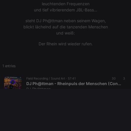
letters, which
leuchtenden Frequenzen
is believed to
und tief vibrierendem JBL-Bass…
be a
reference
code for the
steht DJ Ph@ttman neben seinem Wagen,
domain
blickt lächelnd auf die tanzenden Menschen
setting the
cookie.
und weiß:
_pk_ses.1.260f
.hearthis.at
29
This cookie
Der Rhein wird wieder rufen.
minutes
name is
57
associated
seconds
with the
Piwik open
source web
analytics
1 entries
platform. It is
used to help
website
Field Recording / Sound Art ·
57:41
30
3
owners track
DJ Ph@ttman - Rheinpuls der Menschen (Continious Mix)
visitor
behaviour
DJ Ph@ttman
and measure
site
performance.
It is a pattern
type cookie,
where the
prefix
_pk_ses is
followed by
a short series