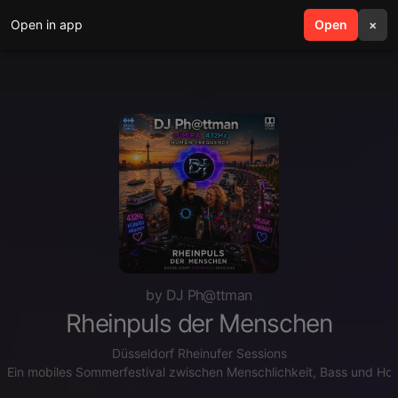
Open in app
search
Open
menu
×
by DJ Ph@ttman
Rheinpuls der Menschen
Düsseldorf Rheinufer Sessions
Ein mobiles Sommerfestival zwischen Menschlichkeit, Bass und Ho