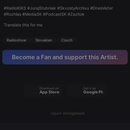
#RadioKIKS #JurajStubniak #SkvostyArchivu #DnesVečer
#Rozhlas #MediaSK #PodcastSK #Zazitok
Translate this for me
Strictly necessary
Targeting
Functionality
Strictly necessary cookies allow core website
Radioshow
Slovakian
Czech
functionality such as user login and account
management. The website cannot be used properly
without strictly necessary cookies.
Become a Fan and support this Artist.
Provider /
Name
Expiration
Description
Domain
chatbox_minimized
.hearthis.at
Session
Chat
configuration
cookie
Download on the
Get it on
App Store
Google Play
PHPSESSID
1 year
User Login
PHP.net
Session
.hearthis.at
Cookie
reseller
.hearthis.at
4 weeks 2
Saves the
days
user id who
report infringement
suggested
hearthis.at to
you.