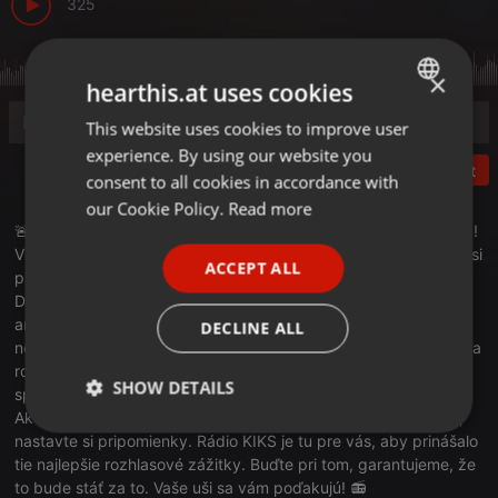
325
×
hearthis.at uses cookies
This website uses cookies to improve user
ENGLISH
experience. By using our website you
GERMAN
Post
consent to all cookies in accordance with
FRENCH
our Cookie Policy.
Read more
🚨 Pozor, milovníci archívnych skvostov a kvalitného počúvania!
PORTUGUESE
Viete, čo sa dnes večer skrýva vo zvukových archívoch, ktoré si
ACCEPT ALL
pre vás pripravil Juraj Štubniak?
SPANISH
Dnes máme jedinečnú šancu opäť nahliadnuť do 'Skvostov
ITALIAN
archívu' a prežiť s Jurajom Štubniakom okamihy, na ktoré sa
DECLINE ALL
nezabúda. Pripravte sa na cestu časom, plnú hudby, príbehov a
rozprávania, ktoré inde nenájdete. Je to ideálna príležitosť
SHOW DETAILS
spomaliť a vychutnať si skutočnú rádiovú mágiu.
Ak si nechcete nechať ujsť túto jedinečnú posluchovú udalosť,
Strictly
Targeting
Functionality
nastavte si pripomienky. Rádio KIKS je tu pre vás, aby prinášalo
necessary
tie najlepšie rozhlasové zážitky. Buďte pri tom, garantujeme, že
to bude stáť za to. Vaše uši sa vám poďakujú! 📻