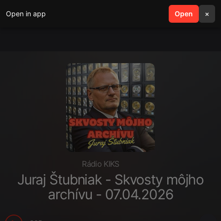
Open in app
search
Open
menu
×
Rádio KIKS
Juraj Štubniak - Skvosty môjho
archívu - 07.04.2026